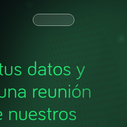
CONTÁCTANOS
CONTÁCTANOS
NOTICIAS
ESPAÑOL
ENGLISH
OLDING
NOTICIAS
ESPAÑOL
ENGLISH
OLDING
us datos y
una reunión
e nuestros