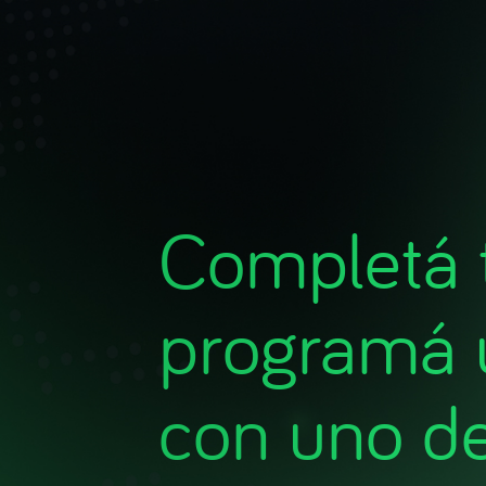
INICIO
NOSOTROS
H
INICIO
NOSOTROS
H
Completá t
programá 
con uno d