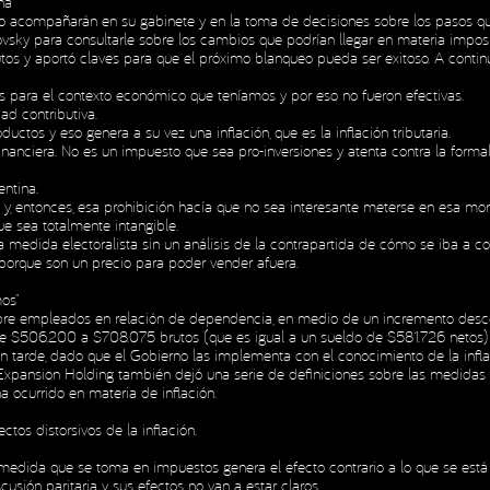
na”
e lo acompañarán en su gabinete y en la toma de decisiones sobre los pasos qu
sovsky para consultarle sobre los cambios que podrían llegar en materia impo
tos y aportó claves para que el próximo blanqueo pueda ser exitoso. A continu
 para el contexto económico que teníamos y por eso no fueron efectivas.
ad contributiva.
tos y eso genera a su vez una inflación, que es la inflación tributaria.
nanciera. No es un impuesto que sea pro-inversiones y atenta contra la formal
entina.
y, entonces, esa prohibición hacía que no sea interesante meterse en esa mor
e sea totalmente intangible.
a medida electoralista sin un análisis de la contrapartida de cómo se iba a c
 porque son un precio para poder vender afuera.
os”
obre empleados en relación de dependencia, en medio de un incremento descon
 de $506.200 a $708.075 brutos (que es igual a un sueldo de $581.726 netos) y
an tarde, dado que el Gobierno las implementa con el conocimiento de la infl
Expansion Holding también dejó una serie de definiciones sobre las medidas ofi
 ocurrido en materia de inflación.
tos distorsivos de la inflación.
a medida que se toma en impuestos genera el efecto contrario a lo que se est
cusión paritaria y sus efectos no van a estar claros.