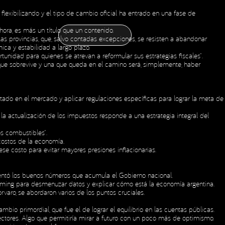
exibilizando y el tipo de cambio oficial ha entrado en una fase de
CONTÁCTANOS
CONTÁCTANOS
NOTICIAS
ESPAÑOL
ENGLISH
OLDING
ahora, es más un título que un contenido.
NOTICIAS
ESPAÑOL
ENGLISH
OLDING
as provincias, que, salvo contadas excepciones, se resisten a abandonar
ica y estabilidad a largo plazo.
nidad para quienes se atrevan a reformular sus estrategias fiscales”.
 que sobrevive y una que queda en el camino será, simplemente, haber
 Estado en el mercado y aplicar regulaciones específicas para lograr la meta de
 la actualización de los impuestos responde a una estrategia integral del
os combustibles”.
 costos de la economía.
se costo para evitar mayores presiones inflacionarias.
limentó los buenos números que acumula el Gobierno nacional.
eaming para desmenuzar datos y explicar cómo está la economía argentina.
varo, se abordaron varios de los puntos cruciales.
io primordial, que fue el de lograr el equilibrio en las cuentas públicas.
 sectores. Algo que permitiría mirar a futuro con un poco más de optimismo.