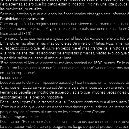
Pero, además, aclaró que los datos están blindados. “No hay una lista pública 
las provincias”, puntualizó.
Sasovsky precisó que, aun cuando los fiscos locales obtengan esta información
Posibilidades para invertir
Corvaro apuntó a las mejores condiciones que vienen de la mano de la asunci
Desde su punto de vista, la Argentina es el único país que tiene de aliado 
Internacional (FMI)”.
Y remarcó: “Creo que viene una ayuda por el lado del Fondo en enero o febrero
Entrando en las alternativas más concretas de inversión, Matías Rossi, miem
Al respecto, sostuvo que “el
carry
en pesos fue el más grande de la historia ar
A la hora de analizar las acciones de empresas privadas, Matías explicó que ti
la posible salida del cepo el año que viene.
“Esta semana el Merval alcanzó su máximo nominal de 1800 puntos. En lo que 
Por último, Matías concluyó que “el escenario es positivo”, ya que “estamos par
empujón importante”.
Lo que viene
Desde el punto de vista impositivo, Sasovsky hizo hincapié en la necesidad d
“Creo que en 2025 se va a consolidar una baja de impuestos con una reforma
Fernández Sabella se mostró de acuerdo y aclaró que “muchas veces no es una
responsables de la presión impositiva.
Por su lado, López Calvo recordó que “el Gobierno confirmó que el Impuesto P
“Creo que el año que viene vas a tener novedades por el lado de las retencione
porque hoy los números al campo no les cierran”, cerró Corvaro.
Mirá el programa especial
acá
.
Dolarización: “Es mucho más difícil revertir los vicios que tenemos con el pe
La dolarización volvió a tener protagonismo luego de que el presidente Javie