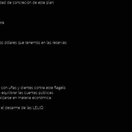
dad de concreción de este plan.
ra.
os dólares que tenemos en las reservas.
 con uñas y dientes contra este flagelo.
equilibrar las cuentas públicas.
alizarse en materia económica.
r el desarme de las LELIQ.