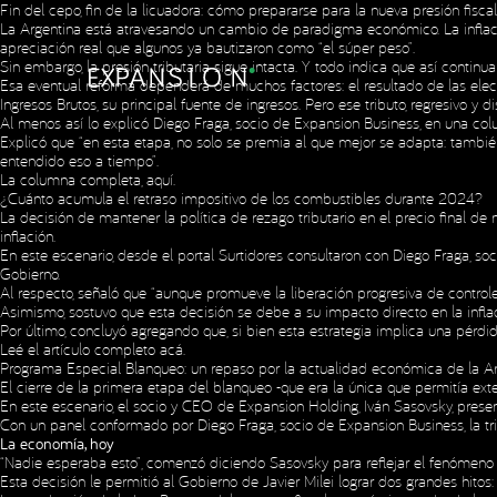
Fin del cepo, fin de la licuadora: cómo prepararse para la nueva presión fiscal
La Argentina está atravesando un cambio de paradigma económico. La inflació
apreciación real que algunos ya bautizaron como “el súper peso”.
Sin embargo, la presión tributaria sigue intacta. Y todo indica que así continu
Esa eventual reforma dependerá de muchos factores: el resultado de las elecc
Ingresos Brutos, su principal fuente de ingresos. Pero ese tributo, regresivo 
Al menos así lo explicó Diego Fraga, socio de Expansion Business, en una col
Explicó que “en esta etapa, no solo se premia al que mejor se adapta: tambié
entendido eso a tiempo”.
La columna completa,
aquí
.
¿Cuánto acumula el retraso impositivo de los combustibles durante 2024?
La decisión de mantener la política de rezago tributario en el precio final de
inflación.
En este escenario, desde el portal Surtidores consultaron con Diego Fraga, soc
Gobierno.
Al respecto, señaló que “aunque promueve la liberación progresiva de controle
Asimismo, sostuvo que esta decisión se debe a su impacto directo en la inflac
Por último, concluyó agregando que, si bien esta estrategia implica una pérdi
Leé el artículo completo
acá
.
Programa Especial Blanqueo: un repaso por la actualidad económica de la A
El cierre de la primera etapa del blanqueo -que era la única que permitía ex
En este escenario, el socio y CEO de Expansion Holding, Iván Sasovsky, pres
Con un panel conformado por Diego Fraga, socio de Expansion Business, la tri
La economía, hoy
“Nadie esperaba esto”, comenzó diciendo Sasovsky para reflejar el fenómeno e
Esta decisión le permitió al Gobierno de Javier Milei lograr dos grandes hito