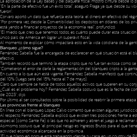
La aprobación de la Ley Bases y del paquete fiscal mostró cintura desde lo po
“En la parte de efectivo fue un éxito total”, aseguró Fraga ya que, desde su vi
fueron”.
Corvaro aportó un dato que refuerza esta teoría: el dinero en efectivo del ré
“Por primera vez, desde la Convertibilidad, los depósitos en dólares de los p
está yendo a financiar proyectos de la economía real”, profundizó.
“El miedo que, creo que tenemos todos, es cuánto puede durar esta situación y 
único país de América en lograr un superávit fiscal.
Al momento de explicar cómo impactará esto en la vida cotidiana de la gente, C
Blanqueo: ¿cómo sigue?
Fernández Sabella fue la encargada de esclarecer en qué situación está el blan
efectivo.
También recordó que terminó la etapa cripto, que no fue tan exitosa como se 
“Cometieron el error de darle la reglamentación del blanqueo cripto a la gente 
En cuanto a lo que aún está vigente, Fernández Sabella manifestó que continúa
del 10% (luego, será del 15% hasta el 7 de mayo).
Claro que siempre se habla de todos aquellos activos que superen en su con
¿Cuál es el problema hoy? Fernández Sabella sostuvo que es la fecha de cort
de 2023”, dijo.
Por último, al ser consultados sobre la posibilidad de reabrir la primera etapa
Las provincias frente al blanqueo
En línea con el blanqueo, López Calvo comentó que existen algunas jurisdicci
Al respecto, Fernández Sabella explicó que existen tres posiciones frente a e
especial (como Sante Fe) o las que no adhieren y abren el juego a reclamar
Asimismo, sostuvo que “el principal riesgo es Ingresos Brutos para el que tie
actividad económica alcanzada en la provincia.
“El que blanqueó porque está trabajando -desde su casa en un country de Pilar-