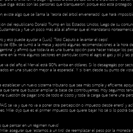
que diga ‘éstas son las personas que blanquearon’, porque eso está protegido p
, existe algo que se llama la “teoría del árbol envenenado” que hará imposible
ón del republicano Donald Trump en los Estados Unidos, luego de su contunde
en Sudamérica y fue un poco más allá al afirmar que el mandatario norteamer
, y eso puede ayudar a (Luis) ‘Toto’ Caputo a levantar el cepo”.
bro de IEB+, se sumó a la mesa y aportó algunas recomendaciones a la hora de
gentina” y afirmó que todavía es una buena opción para hacer trabajar los pe
ene en la mira algunos sectores en particular, como el agro, el gas y oil y las
va del año, el Merval está 90% arriba en dólares. Si lo desagregás por secto
ados en una situación mejor a la esperada”. Y si bien, desde su punto de vista,
e establecer un nuevo sistema tributario que sea más simple y eficiente, apoy
 que tiene que buscar ampliar la base de contribuyentes. Hoy seguimos teni
 cuestión de pagar, sino de todo el costo y toda la carga que tiene una pers
AIS se va y que no va a poner otra percepción o impuesto desde enero” y acla
s. Milei dijo que es el primer impuesto que quiere bajar. No sé si lo podrá baj
so, que pensar en un régimen nuevo”
r Milei asegurar que “estamos a un tiro” de reemplazar el peso por la moneda