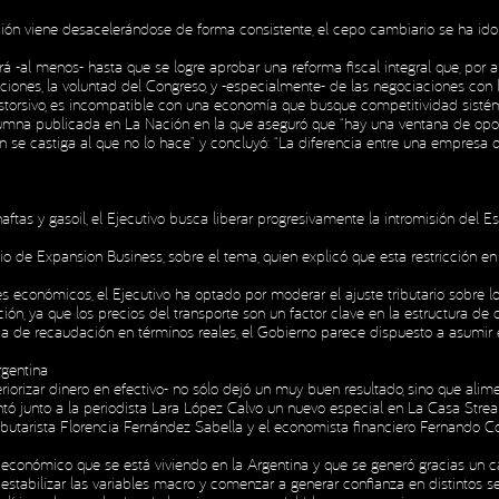
n viene desacelerándose de forma consistente, el cepo cambiario se ha ido fl
INICIO
NOSOTROS
H
ará -al menos- hasta que se logre aprobar una reforma fiscal integral que, por 
INICIO
NOSOTROS
H
iones, la voluntad del Congreso, y -especialmente- de las negociaciones con l
y distorsivo, es incompatible con una economía que busque competitividad sistém
umna publicada en La Nación en la que aseguró que “hay una ventana de oportu
n se castiga al que no lo hace” y concluyó: “La diferencia entre una empresa
 naftas y gasoil, el Ejecutivo busca liberar progresivamente la intromisión del
io de Expansion Business, sobre el tema, quien explicó que esta restricción en
s económicos, el Ejecutivo ha optado por moderar el ajuste tributario sobre l
ión, ya que los precios del transporte son un factor clave en la estructura de
da de recaudación en términos reales, el Gobierno parece dispuesto a asumir e
rgentina
teriorizar dinero en efectivo- no sólo dejó un muy buen resultado, sino que a
entó junto a la periodista Lara López Calvo un nuevo especial en La Casa Str
butarista Florencia Fernández Sabella y el economista financiero Fernando Cor
conómico que se está viviendo en la Argentina y que se generó gracias un camb
s: estabilizar las variables macro y comenzar a generar confianza en distintos