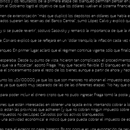
lítico y los resultados de la primera etapa del blanqueo permiten pensar en po
sión, el Gobierno logró el objetivo de que los dólares vuelvan al sistema finan
gimen de exteriorización “más que duplicó los depósitos en dólares que había e
rivados superan las reservas del Banco Central”, sumó López Calvo y explicó qu
si se puede revertir”, sostuvo Sasovsky y remarcó la importancia de que la Arg
orvaro explicó que se reflejará en un “dólar tranquilo, la inflación cada vez m
queo. En primer lugar, aclaró que el régimen continúa vigente, sólo que finali
esperaba. Desde su punto de vista, hicieron tan complicado el procedimiento 
que va a fiscalizar”, aportó Fraga. “Hay que hacerlo flexible. El blanqueo en la
 el sinceramiento para el resto de los bienes, aunque a partir de ahora y has
junto los u$s100.000, ya que los que son menores no abonan el impuesto esp
e, ya que quedó muy separado de las de las diferentes etapas. “No hay que ol
 para poder incluir el dinero cripto que no pudo ingresar, Fraga tomó la posta 
ones que están interesadas en obtener una tajada extra, intentando cobrar a 
sto: están las provincias que adhieren (y que no cobran ningún impuesto sobre
 impuestos no decLópez Calvodos por los activos blanqueados.
ne una actividad económica” e indicó que para pueda cobrar el impuesto de esta
 para el exterior, no paga Ingresos Brutos porque es una exportación de servic