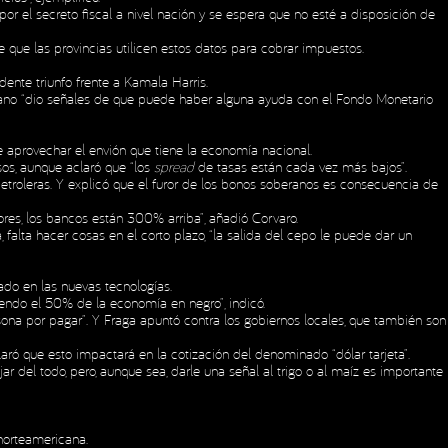
or el secreto fiscal a nivel nación y se espera que no esté a disposición de
 que las provincias utilicen estos datos para cobrar impuestos.
nte triunfo frente a Kamala Harris.
icano “dio señales de que puede haber alguna ayuda con el Fondo Monetario
 aprovechar el envión que tiene la economía nacional.
sos, aunque aclaró que “los
spread
de tasas están cada vez más bajos”.
 petroleras. Y explicó que el furor de los bonos soberanos es consecuencia de
res, los bancos están 300% arriba”, añadió Corvaro.
 falta hacer cosas en el corto plazo, “la salida del cepo le puede dar un
ado en las nuevas tecnologías.
endo el 50% de la economía en negro”, indicó.
ona por pagar”. Y Fraga apuntó contra los gobiernos locales, que también son
ró que esto impactará en la cotización del denominado “dólar tarjeta”.
ar del todo, pero, aunque sea, darle una señal al trigo o al maíz es importante
 norteamericana.