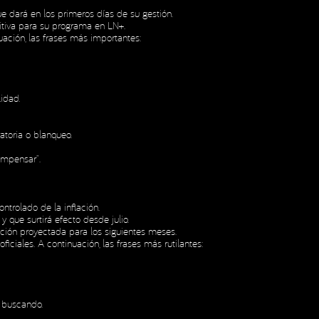
e dará en los primeros días de su gestión.
sitiva para su programa en LN+.
ación, las frases más importantes:
idad.
atoria o blanqueo.
ompensar”.
trolado de la inflación.
 que surtirá efecto desde julio.
ación proyectada para los siguientes meses.
ciales. A continuación, las frases más rutilantes:
á buscando.