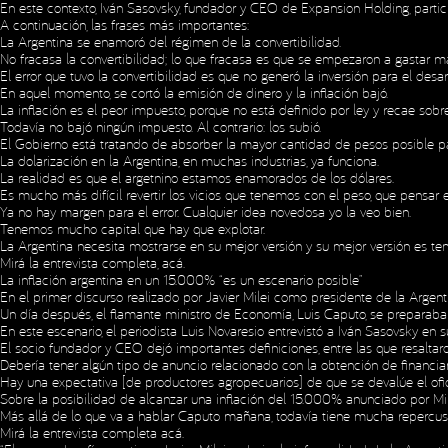
En este contexto, Iván Sasovsky, fundador y CEO de Expansion Holding, parti
A continuación, las frases más importantes:
La Argentina se enamoró del régimen de la convertibilidad.
No fracasa la convertibilidad; lo que fracasa es que se empezaron a gastar m
El error que tuvo la convertibilidad es que no generó la inversión para el des
En aquel momento, se cortó la emisión de dinero y la inflación bajó.
La inflación es el peor impuesto, porque no está definido por ley y recae sobr
Todavía no bajó ningún impuesto. Al contrario: los subió.
El Gobierno está tratando de absorber la mayor cantidad de pesos posible par
La dolarización en la Argentina, en muchas industrias, ya funciona.
La realidad es que el argetnino estamos enamorados de los dólares.
Es mucho más difícil revertir los vicios que tenemos con el peso, que pensar
Ya no hay margen para el error. Cualquier idea novedosa yo la veo bien.
Tenemos mucho capital que hay que explotar.
La Argentina necesita mostrarse en su mejor versión y su mejor versión es ten
Mirá la entrevista completa,
acá
.
La inflación argentina en un 15.000% “es un escenario posible”
En el primer discurso realizado por Javier Milei como presidente de la Argenti
Un día después, el flamante ministro de Economía, Luis Caputo, se preparaba 
En este escenario, el periodista Luis Novaresio entrevistó a Iván Sasovsky e
El socio fundador y CEO dejó importantes definiciones, entre las que resaltaro
Debería tener algún tipo de anuncio relacionado con la obtención de financia
Hay una expectativa [de productores agropecuarios] de que se devalúe el ofic
Sobre la posibilidad de alcanzar una inflación del 15.000% anunciado por Mile
Más allá de lo que va a hablar Caputo mañana, todavía tiene mucha repercusión 
Mirá la entrevista completa
acá
.