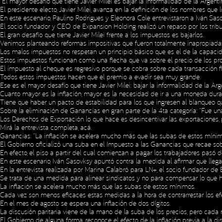
“El mayor desafío que tiene Javier Milei es bajar la informalidad de la Argenti
El presidente electo, Javier Milei, avanza en la definición de los nombres qu
En este escenario, Paulino Rodrigues y Eleonora Cole entrevistaron a Iván Sa
El socio fundador y CEO de Expansion Holding realizó un repaso por los tribu
El gran desafío que tiene Javier Milei frente a los impuestos es bajarlos.
Venimos planteando reformas impositivas que fueron totalmente inapropiadas
Los malos impuestos no respetan un principio básico que es el de la capacid
Estos impuestos funcionan como una flecha que va sobre el precio de los produc
El impuesto al cheque es regresivo porque se cobra sobre cada transacción fi
Todos estos impuestos hacen que el premio a evadir sea muy grande.
Ese es el mayor desafío que tiene Javier Milei: bajar la informalidad de la Arg
Cuanto mayor es la inflación, mayor es la necesidad de ir a una moneda dura 
Tiene que haber un pacto de estabilidad para los que ingresen al blanqueo qu
Sobre la eliminación de Ganancias en gran parte de la 4ta categoría: “Fue un
Los Derechos de Exportación lo que hace es desincentivar las exportaciones,
Mirá la entrevista completa,
acá
.
Ganancias: “La inflación se acelera mucho más que las subas de estos mínim
El Gobierno oficializó una suba en el Impuesto a las Ganancias que recae s
En efecto, el piso a partir del cual comienzan a pagar los trabajadores pasó
En este escenario, Iván Sasovksy apuntó contra la medida al afirmar que lleg
En la entrevista realizada por Marina Calabró para LN+, el socio fundador de 
Se trata de una medida para alinear sindicatos y no para compensar lo que ha
La inflación se acelera mucho más que las subas de estos mínimos.
Cada vez son menos eficaces estas medidas a la hora de contrarrestar los efec
En el mes de agosto se espera una inflación de dos dígitos.
La discusión paritaria viene de la mano de la suba de los precios, pero cad
El Gobierno, de alguna forma, reconoce el efecto de la inflación previa a la dis