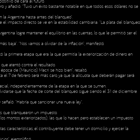
sitivo de cara al futuro.
ciero y añadió: “Tuvo un éxito bastante notable en que todos esos dólares no se
n la Argentina hasta antes del blanqueo”.
e el impacto directo se ve en la estabilidad cambiaria. “La plata del blanqueo
entina logre mantener el equilibrio en las cuentas, lo que le permitió ser el
ás baja”. “Nos vamos a olvidar de la inflación”, manifestó.
zó la primera etapa que era la que permitía la exteriorización de dinero en
que atentó contra el resultado.
 época de (Mauricio) Macri se hizo bien”, resaltó.
ta el 7 de febrero será más caro, ya que la alícuota que deberán pagar será
ecial, independientemente de la etapa en la que se sumen.
vidarse que la fecha de corte del blanqueo sigue siendo el 31 de diciembre
y señaló: “Habría que sancionar una nueva ley”.
los que blanquearon un impuesto.
 los montos exteriorizados); las que lo hacen, pero establecen un impuesto
s características, el contribuyente debe tener un domicilio y ejercer la
ios”, ejemplificó.