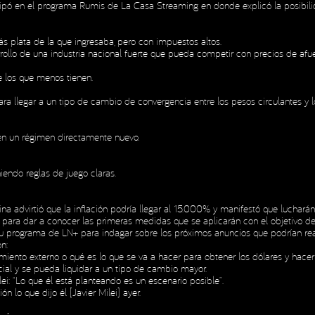
cipó en el programa Rumis de La Casa Streaming en donde explicó la posibili
ás plata de la que ingresaba, pero con impuestos altos.
arrollo de una industria nacional fuerte que pueda competir con precios de afue
e los que menos tienen.
a llegar a un tipo de cambio de convergencia entre los pesos circulantes y l
 en un régimen directamente nuevo.
iendo reglas de juego claras.
na advirtió que la inflación podría llegar al 15.000% y manifestó que lucharán
para dar a conocer las primeras medidas que se aplicarán con el objetivo de 
n su programa de LN+ para indagar sobre los próximos anuncios que podrían re
n:
miento externo o qué es lo que se va a hacer para obtener los dólares y hace
ial y se pueda liquidar a un tipo de cambio mayor.
i: “Lo que él está planteando es un escenario posible”.
lo que dijo él [Javier Milei] ayer.