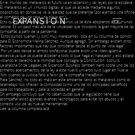
En el mundo del metaverso, el futuro va en ascensor y las leyes por la escalera
El metaverso es un «mundo digital» al que se accede mediante algunos
dispositivos, en donde se ve la realidad que se pretende (por ejemplo, una oficina,
el comedor de una casa, una playa, etc.).
Esto, que parece ciencia ficción para algunos, ya se está adoptando en el mundo
laboral. Es un paso más allá de la virtualidad que incorporó la gran mayoría de las
compañías a partir de la pandemia.
“Estos puntos suenan (y son) muy interesantes”, dice en su columna de opinión
para El Economista Melina Sánchez. Aunque agregó: “Sin embargo, existen otros
factores importantes que hay que considerar desde el punto de vista legal”.
“Por un lado, desde el ámbito profesional, puede existir una videovigilancia
excesiva ya que se puede acceder a todo lo que haga el trabajador y eso estaría
violando el derecho a la intimidad que consagra la Constitución”, sostuvo.
Social Media
La analista Sr. de Legales de Expansion Business también narró sobre uno de los
primeros acercamientos de la ley a este nuevo universo tuvo lugar en Nueva
York, cuando la Justicia falló a favor de la compañía MetaBirkin.
Para Sánchez, “no todo es malo en este ambiente: tanto el metaverso como el
teletrabajo nos ofrecen la comodidad como uno de los principales beneficios
Copyright © 2023 Expansion.
Todos los derechos reservados.
para los trabajadores y para la sociedad en general”.
Política de Privacidad
Sin embargo, concluyó que “no caben dudas que la legislación tiene que
acompañar estos grandes avances tecnológicos para evitar los abusos y el
correcto uso de las nuevas herramientas”.
Leé la columna completa
acá
.