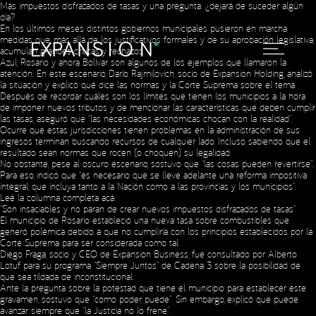
Más impuestos disfrazados de tasas y una pregunta: ¿dejará de suceder algún
día?
En los últimos meses distintos gobiernos municipales pusieron en marcha
medidas que, más allá de los justificativos formales y de su aprobación legislativa,
acumulan grandes críticas y rechazos.
Azul, Rosario y ahora Bolívar son algunos de los ejemplos que llamaron la
atención. En este escenario, Darío Rajmilovich, socio de Expansion Holding, analizó
la situación y explicó qué dice las normas y la Corte Suprema sobre el tema.
Después de recordar cuáles son los límites que tienen los municipios a la hora
de imponer nuevos tributos y de mencionar las características que deben cumplir
las tasas, aseguró que “las necesidades económicas chocan con la realidad”.
Ocurre que estas jurisdicciones tienen problemas en la administración de sus
ingresos terminan buscando recursos de cualquier lado. Incluso, sabiendo que el
resultado sean normas que rocen (o choquen) su legalidad.
No obstante, pese al oscuro escenario, sostuvo que “las cosas pueden revertirse”.
Para eso, indicó que “es necesario que se lleve adelante una reforma impositiva
integral, que incluya tanto a la Nación como a las provincias y los municipios”.
Leé la columna completa
acá
.
“Son insaciables y no paran de crear nuevos impuestos disfrazados de tasas”
El municipio de Rosario estableció una nueva tasa sobre combustibles que
generó polémica debido a que no cumpliría con los principios establecidos por la
Corte Suprema para ser considerada como tal.
Diego Fraga, socio y CEO de Expansion Business, fue consultado por Alberto
Lotuf para su programa “Siempre Juntos” de Cadena 3 sobre la posibilidad de
que sea tildada de inconstitucional.
Ante la pregunta sobre la potestad que tiene el municipio para establecer este
gravamen, sostuvo que “como poder, puede”. Sin embargo, explicó que puede
avanzar siempre que “la Justicia no lo frene”.