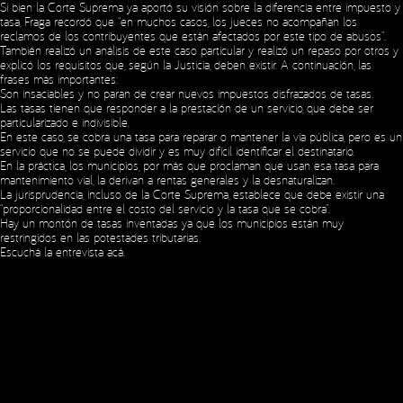
Si bien la Corte Suprema ya aportó su visión sobre la diferencia entre impuesto y
tasa, Fraga recordó que “en muchos casos, los jueces no acompañan los
reclamos de los contribuyentes que están afectados por este tipo de abusos”.
También realizó un análisis de este caso particular y realizó un repaso por otros y
explicó los requisitos que, según la Justicia, deben existir. A continuación, las
frases más importantes:
Son insaciables y no paran de crear nuevos impuestos disfrazados de tasas.
Las tasas tienen que responder a la prestación de un servicio, que debe ser
Social Media
particularizado e indivisible.
En este caso, se cobra una tasa para reparar o mantener la vía pública, pero es un
servicio que no se puede dividir y es muy difícil identificar el destinatario.
En la práctica, los municipios, por más que proclaman que usan esa tasa para
mantenimiento vial, la derivan a rentas generales y la desnaturalizan.
Copyright © 2023 Expansion.
Todos los derechos reservados.
La jurisprudencia, incluso de la Corte Suprema, establece que debe existir una
Política de Privacidad
“proporcionalidad entre el costo del servicio y la tasa que se cobra”.
Hay un montón de tasas inventadas ya que los municipios están muy
restringidos en las potestades tributarias.
Escuchá la entrevista
acá
.