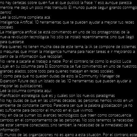
no hay certezas sobre quién fue el que publicó la frase. Y eso, aunque parezca
mentira, me dejó un poco más tranquilo. El mundo puede seguir girando conmigo
dentro”.
Leé la columna completa,
acá
.
Inteligencia Artificial: 10 herramientas que te pueden ayudar a mejorar tus redes
sociales
La inteligencia artificial se está convirtiendo en uno de los protagonistas de la
nueva revolución tecnológica. No sólo se instaló repentinamente, sino que llegó
para quedarse.
Para quienes no tienen mucha idea de este tema, la IA se compone de sistemas
o máquinas que imitan la inteligencia humana para hacer tareas e ir mejorando a
partir de la información que recopilan.
No viene a sacarle el trabajo a nadie. Por el contrario, tal como lo explicó Lucía
Lisjak en su columna para El Economista, se fue convirtiendo en uno de nuestros
grandes aliados, sobre todo, para quienes trabajan en redes sociales.
Y, como para que no queden dudas de esto, la Community Manager de
Expansion Future dejó un listado de las 10 herramientas que pueden ayudar a
mejorar las publicaciones.
Leé la columna completa,
aquí
.
Planificación estratégica: qué es y cuáles son los nuevos paradigmas
No hay dudas de que, en las últimas décadas, las personas hemos vivido en un
ambiente de constante cambio. Pareciera ser que la palabra globalización ya no
es suficiente para describir el mundo en el que vivimos.
Hoy en día se suman los avances tecnológicos que traen como consecuencia
cambios en el comportamiento de las personas. No solo tenemos la necesidad
de estar siempre conectados, sino también, la necesidad de la inmediatez de la
información.
El mundo de las organizaciones no es ajeno a esta situación. Por el contrario, este