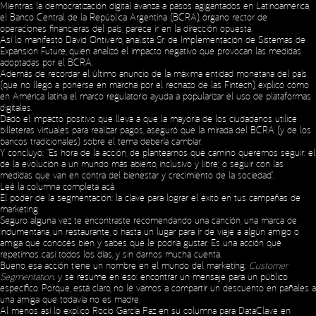
Mientras la democratización digital avanza a pasos agigantados en Latinoamérica,
el Banco Central de la República Argentina (BCRA), órgano rector de
operaciones financieras del país, parece ir en la dirección opuesta.
Así lo manifestó David Ontivero, analista Sr. de Implementación de Sistemas de
Expansion Future, quien analizó el impacto negativo que provocan las medidas
adoptadas por el BCRA.
Además de recordar el último anuncio de la máxima entidad monetaria del país
(que no llegó a ponerse en marcha por el rechazo de las Fintech), explicó cómo
en América latina el marco regulatorio ayuda a popularizar el uso de plataformas
digitales.
Dado el impacto positivo que lleva a que la mayoría de los ciudadanos utilice
billeteras virtuales para realizar pagos, aseguró que la mirada del BCRA (y de los
bancos tradicionales) sobre el tema debería cambiar.
Y concluyó: “Es hora de la acción, de plantearnos qué camino queremos seguir: el
de la evolución a un mundo más abierto, inclusivo y libre; o seguir con las
medidas que van en contra del bienestar y crecimiento de la sociedad”.
Leé la columna completa
acá
.
El poder de la segmentación: la clave para lograr el éxito en tus campañas de
marketing
Seguro alguna vez te encontraste recomendando una canción, una marca de
indumentaria, un restaurante, o hasta un lugar para ir de viaje a algún amigo o
amiga que conocés bien y sabes que le podría gustar. Es una acción que
repetimos casi todos los días, y sin darnos mucha cuenta.
Bueno, esa acción tiene un nombre en el mundo del marketing:
Customer
Segmentation
. y se resume en eso: encontrar un mensaje para un público
específico. Porque, está claro, no le vamos a compartir un descuento en pañales a
una amiga que todavía no es madre.
Al menos así lo explicó Rocío García Paz en su columna para DataClave en