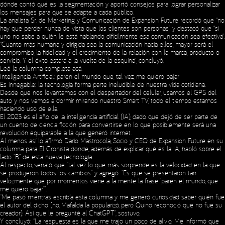
dónde contó qué es la segmentación y aportó consejos para lograr personalizar
los mensajes para que se adapte a cada público.
La analista Sr. de Marketing y Comunicación de Expansion Future recordó que “no
hay que perder nunca de vista que los clientes son personas” y destacó que “si
uno no sabe a quién le está hablando, difícilmente esa comunicación sea efectiva”.
“Cuanto más humana y dirigida sea la comunicación hacia ellos, mayor será el
compromiso, la fidelidad y el crecimiento de la relación con la marca, producto o
servicio. Y el éxito estará a la vuelta de la esquina”, concluyó.
Leé la columna completa
acá
.
Inteligencia Artificial: paren el mundo que, tal vez, me quiero bajar
Es innegable: la tecnología forma parte ineludible de nuestra vida cotidiana.
Desde que nos levantamos con el despertador del celular, usamos el GPS del
auto y nos vamos a dormir mirando nuestro Smart TV, todo el tiempo estamos
haciendo uso de ella.
El 2023 es el año de la inteligencia artificial (IA), dado que dejó de ser parte de
un cuento de ciencia ficción para convertirse en lo que posiblemente será una
revolución equiparable a la que generó internet.
Al menos así lo afirmó Darío Mastrocola, Socio y CEO de Expansion Future en su
columna para El Cronista donde, además de explicar qué es la IA, habló sobre el
lado “B” de esta nueva tecnología.
Al respecto, señaló que “tal vez lo que más sorprende es la velocidad en la que
se produjeron todos los cambios” y agregó: “Es que se presentaron tan
velozmente que por momentos viene a la mente la frase ‘paren el mundo, que
me quiero bajar’”.
“Me pasó mientras escribía esta columna y me generó curiosidad saber quién fue
el autor del dicho (no, Mafalda la popularizó, pero Quino reconoció que no fue su
creador). Así que le pregunté al ChatGPT”, sostuvo.
Y concluyó: “La respuesta es la que me trajo un poco de alivio. Me informó que