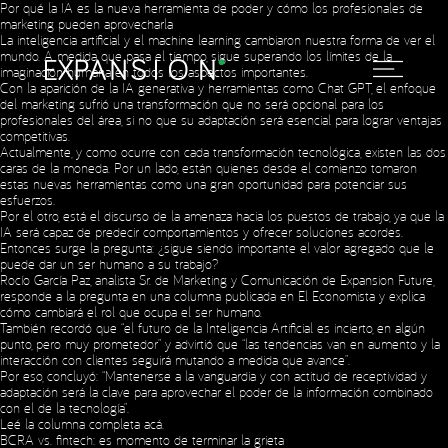
Por qué la IA es la nueva herramienta de poder y cómo los profesionales de
marketing pueden aprovecharla
La inteligencia artificial y el machine learning cambiaron nuestra forma de ver el
mundo. A medida que pasa el tiempo, sigue superando los límites de la
imaginación humana en todos los aspectos importantes.
Con la aparición de la IA generativa y herramientas como Chat GPT, el enfoque
del marketing sufrió una transformación que no será opcional para los
profesionales del área, si no que su adaptación será esencial para lograr ventajas
competitivas.
Actualmente, y como ocurre con cada transformación tecnológica, existen las dos
caras de la moneda. Por un lado, están quienes desde el comienzo tomaron
estas nuevas herramientas como una gran oportunidad para potenciar sus
esfuerzos.
Por el otro, está el discurso de la amenaza hacia los puestos de trabajo, ya que la
IA será capaz de predecir comportamientos y ofrecer soluciones acordes.
Entonces surge la pregunta: ¿sigue siendo importante el valor agregado que le
puede dar un ser humano a su trabajo?
Rocío García Paz, analista Sr. de Marketing y Comunicación de Expansion Future,
responde a la pregunta en una columna publicada en El Economista y explica
cómo cambiará el rol que ocupa el ser humano.
También recordó que “el futuro de la Inteligencia Artificial es incierto, en algún
punto, pero muy prometedor” y advirtió que “las tendencias van en aumento y la
interacción con clientes seguirá mutando a medida que avance”.
Por eso, concluyó: “Mantenerse a la vanguardia y con actitud de receptividad y
adaptación será la clave para aprovechar el poder de la información combinado
con el de la tecnología”.
Leé la columna completa
acá
.
BCRA vs. fintech: es momento de terminar la grieta