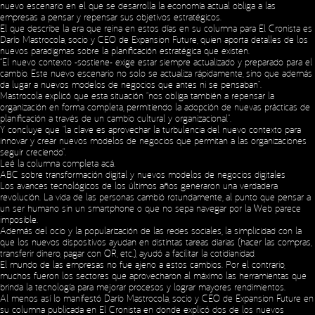
nuevo escenario en el que se desarrolla la economía actual obliga a las
empresas a pensar y repensar sus objetivos estratégicos.
El que describe la era que reina en estos días en su columna para El Cronista es
Darío Mastrocola, socio y CEO de Expansion Future, quien aporta detalles de los
nuevos paradigmas sobre la planificación estratégica que existen.
“El nuevo contexto -sostiene- exige estar siempre actualizado y preparado para el
cambio. Este nuevo escenario no solo se actualiza rápidamente, sino que además
da lugar a nuevos modelos de negocios que antes ni se pensaban”.
Mastrocola explicó que esta situación “nos obliga también a repensar la
organización en forma completa, permitiendo la adopción de nuevas prácticas de
planificación a través de un cambio cultural y organizacional”.
Y concluye que “la clave es aprovechar la turbulencia del nuevo contexto para
innovar y crear nuevos modelos de negocios que permitan a las organizaciones
seguir creciendo”.
Leé la columna completa
acá
.
ABC sobre transformación digital y nuevos modelos de negocios digitales
Los avances tecnológicos de los últimos años generaron una verdadera
revolución. La vida de las personas cambió rotundamente, al punto que pensar a
un ser humano sin un smartphone o que no sepa navegar por la Web parece
imposible.
Además del ocio y la popularización de las redes sociales, la simplicidad con la
que los nuevos dispositivos ayudan en distintas tareas diarias (hacer las compras,
transferir dinero, pagar con QR, etc.), ayudó a facilitar la cotidianidad.
El mundo de las empresas no fue ajeno a estos cambios. Por el contrario,
muchos fueron los sectores que aprovecharon al máximo las herramientas que
brinda la tecnología para mejorar procesos y lograr mayores rendimientos.
Social Media
Al menos así lo manifestó Darío Mastrocola, socio y CEO de Expansion Future en
su columna publicada en El Cronista en donde explicó dos de los nuevos