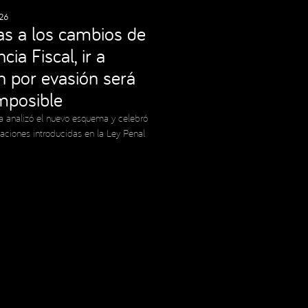
26
as a los cambios de
cia Fiscal, ir a
ón por evasión será
imposible
a analizó el nuevo esquema y celebró
caciones introducidas en la Ley Penal