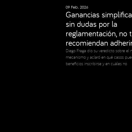
09 Feb. 2026
Ganancias simplifica
sin dudas por la
reglamentación, no 
recomiendan adheri
Diego Fraga dio su veredicto sobre el 
mecanismo y aclaró en qué casos pue
beneficios inscribirse y en cuáles no