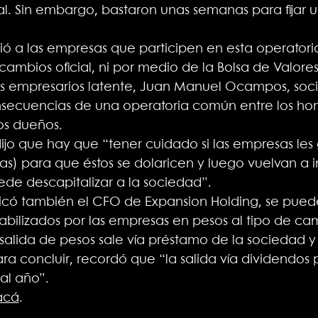
al. Sin embargo, bastaron unas semanas para fijar 
ió a las empresas que participen en esta operatoria
ambios oficial, ni por medio de la Bolsa de Valores
s empresarios latente, Juan Manuel Ocampos, soc
onsecuencias de una operatoria común entre los h
los dueños.
jo que hay que “tener cuidado si las empresas les g
cas) para que éstos se dolaricen y luego vuelvan a i
de descapitalizar a la sociedad”.
plicó también el CFO de Expansion Holding, se pue
abilizados por las empresas en pesos al tipo de cam
a salida de pesos sale vía préstamo de la sociedad y
ara concluir, recordó que “la salida vía dividendos
al año”.
acá
.