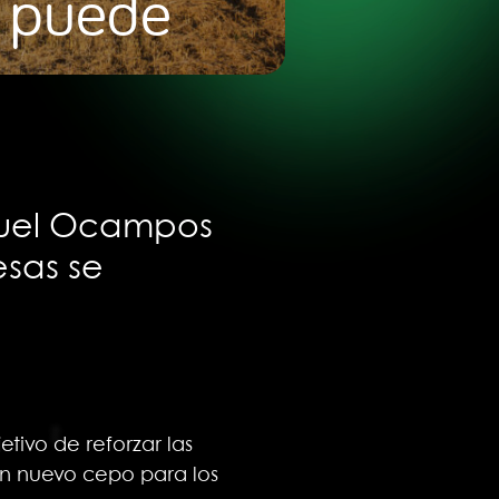
o puede
a
nuel Ocampos
esas se
etivo de reforzar las
un nuevo cepo para los