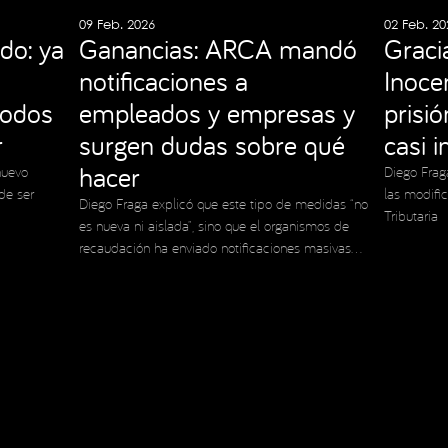
09 Feb. 2026
02 Feb. 20
do: ya
Ganancias: ARCA mandó
Graci
notificaciones a
Inocen
todos
empleados y empresas y
prisi
r
surgen dudas sobre qué
casi 
hacer
nuevo
Diego Frag
de ser
las modifi
Diego Fraga explicó que este tipo de medidas “no
Tributaria
es nueva ni aislada”, sino que el organismos de
recaudación ha enviado notificaciones masivas
en el pasado