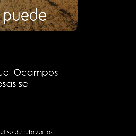
o puede
a
nuel Ocampos
esas se
etivo de reforzar las