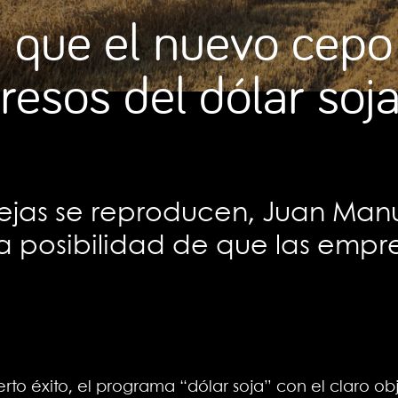
n que el nuevo cep
resos del dólar soj
uejas se reproducen, Juan Ma
la posibilidad de que las empr
rto éxito, el programa “dólar soja” con el claro obj