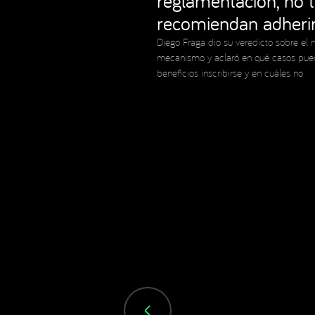
reglamentación, no 
recomiendan adheri
Diego Fraga dio su veredicto sobre el 
mecanismo y aclaró en qué casos pue
beneficios inscribirse y en cuáles no