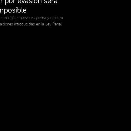
ón por evasión será
imposible
a analizó el nuevo esquema y celebró
caciones introducidas en la Ley Penal