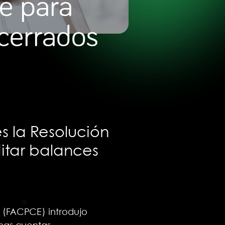
ve para
 cerrados
s la Resolución
itar balances
 (FACPCE) introdujo