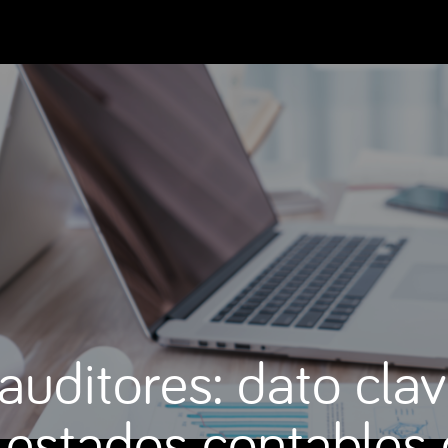
auditores: dato cla
s estados contables