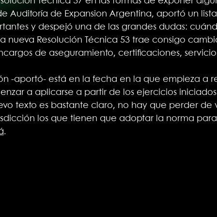
esolución Técnica 37 en las formas de exponer algu
e Auditoría de Expansion Argentina, aportó un list
tantes y despejó una de las grandes dudas: cuánd
“la nueva Resolución Técnica 53 trae consigo cambi
 encargos de aseguramiento, certificaciones, servici
ión -aportó- está en la fecha en la que empieza a re
ar a aplicarse a partir de los ejercicios iniciado
uevo texto es bastante claro, no hay que perder de 
isdicción los que tienen que adoptar la norma para 
á
.