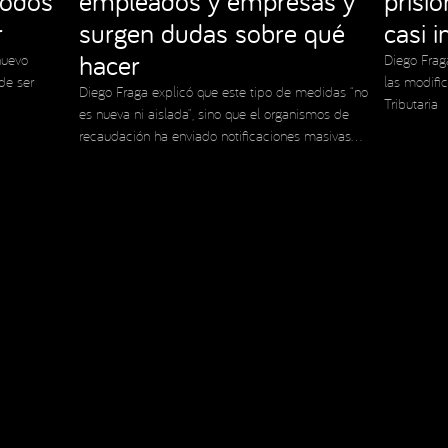
todos
empleados y empresas y
prisi
r
surgen dudas sobre qué
casi 
hacer
nuevo
Diego Frag
de ser
las modifi
Diego Fraga explicó que este tipo de medidas “no
Tributaria
es nueva ni aislada”, sino que el organismos de
recaudación ha enviado notificaciones masivas
en el pasado