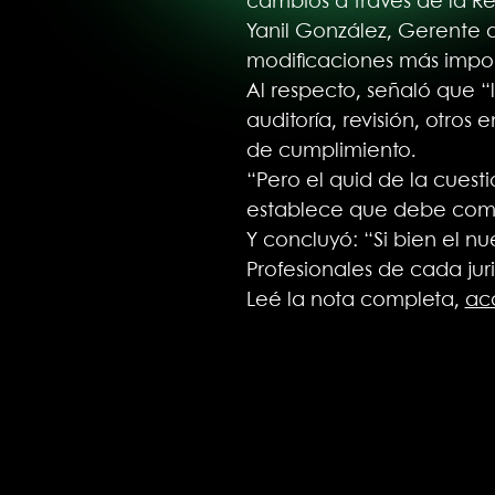
cambios a través de la R
Yanil González, Gerente d
modificaciones más impor
Al respecto, señaló que 
auditoría, revisión, otros
de cumplimiento.
“Pero el quid de la cuest
establece que debe comenz
Y concluyó: “Si bien el n
Profesionales de cada jur
Leé la nota completa,
ac