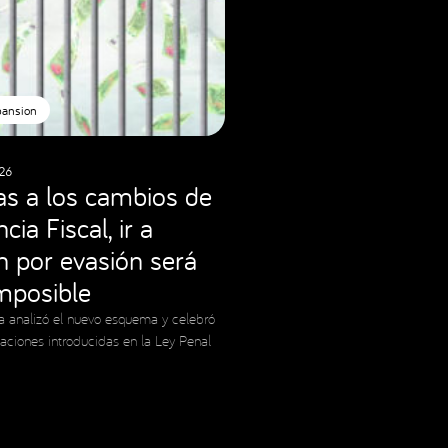
pansion
26
as a los cambios de
cia Fiscal, ir a
ón por evasión será
imposible
a analizó el nuevo esquema y celebró
caciones introducidas en la Ley Penal