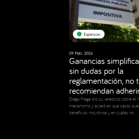
Expansion
09 Feb. 2026
Ganancias simplifica
sin dudas por la
reglamentación, no 
recomiendan adheri
Diego Fraga dio su veredicto sobre el 
mecanismo y aclaró en qué casos pue
beneficios inscribirse y en cuáles no