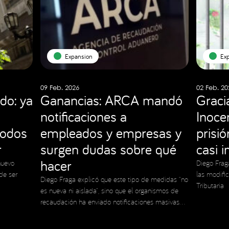
Expansion
Ex
09 Feb. 2026
02 Feb. 20
do: ya
Ganancias: ARCA mandó
Graci
notificaciones a
Inocen
todos
empleados y empresas y
prisi
r
surgen dudas sobre qué
casi 
hacer
nuevo
Diego Frag
de ser
las modifi
Diego Fraga explicó que este tipo de medidas “no
Tributaria
es nueva ni aislada”, sino que el organismos de
recaudación ha enviado notificaciones masivas
en el pasado