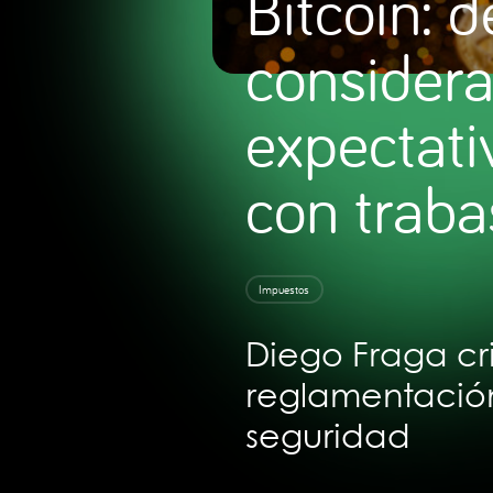
Bitcoin: d
considera
expectativ
con traba
Impuestos
Diego Fraga cri
reglamentación
seguridad