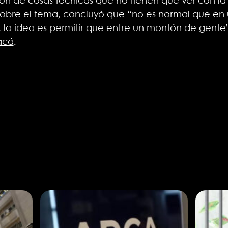
n de cosas técnicas que no tienen que ver con la i
n sobre el tema, concluyó que “no es normal que en
s, la idea es permitir que entre un montón de gente”
acá
.