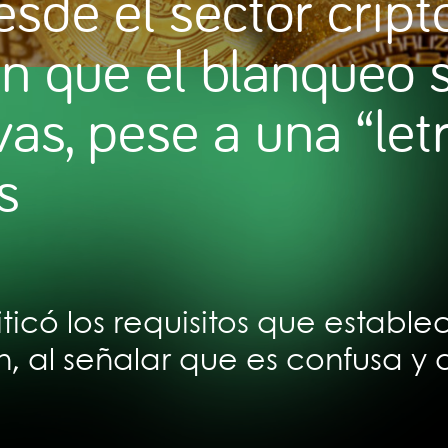
esde el sector cript
n que el blanqueo 
as, pese a una “let
s
ticó los requisitos que estable
, al señalar que es confusa y