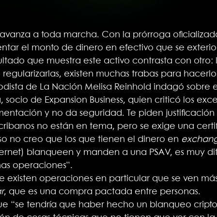
avanza a toda marcha. Con la prórroga oficializada e
tar el monto de dinero en efectivo que se exterio
ltado que muestra este activo contrasta con otro: 
a regularizarlas, existen muchas trabas para hacerlo
iodista de La Nación Melisa Reinhold indagó sobre e
socio de Expansion Business, quien criticó los exces
entación y no da seguridad. Te piden justificación
ribanos no están en tema, pero se exige una certif
so no creo que los que tienen el dinero en
exchan
ternet) blanqueen y manden a una PSAV, es muy difí
has operaciones”.
que existen operaciones en particular que se ven m
r
, que es una compra pactada entre personas.
ue “se tendría que haber hecho un blanqueo cripto