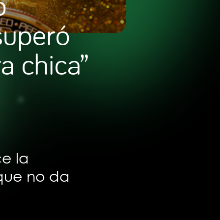
o
superó
ra chica”
ce la
 que no da