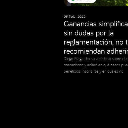
09 Feb. 2026
Ganancias simplifica
sin dudas por la
reglamentación, no 
recomiendan adheri
Diego Fraga dio su veredicto sobre el 
mecanismo y aclaró en qué casos pue
beneficios inscribirse y en cuáles no
Copyright © 2023 Expansion.
Todos los derechos reservados.
Política