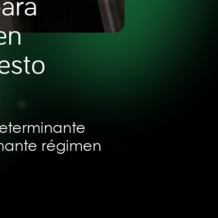
para
en
esto
eterminante
mante régimen