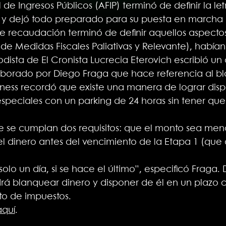
 de Ingresos Públicos (AFIP) terminó de definir la l
os y dejó todo preparado para su puesta en marcha
de recaudación terminó de definir aquellos aspect
(de Medidas Fiscales Paliativas y Relevante), habí
odista de El Cronista Lucrecia Eterovich escribió un
laborado por Diego Fraga que hace referencia al b
iness recordó que existe una manera de lograr disp
speciales con un parking de 24 horas sin tener qu
e se cumplan dos requisitos: que el monto sea men
del dinero antes del vencimiento de la Etapa 1 (que
olo un día, si se hace el último”, especificó Fraga.
á blanquear dinero y disponer de él en un plazo ca
o de impuestos.
aquí
.