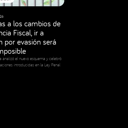
26
as a los cambios de
cia Fiscal, ir a
ón por evasión será
imposible
a analizó el nuevo esquema y celebró
caciones introducidas en la Ley Penal
Social Media