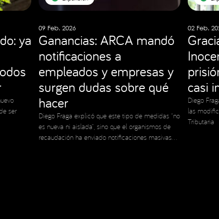
09 Feb. 2026
02 Feb. 20
do: ya
Ganancias: ARCA mandó
Graci
notificaciones a
Inocen
todos
empleados y empresas y
prisi
r
surgen dudas sobre qué
casi 
hacer
nuevo
Diego Frag
de ser
las modifi
Diego Fraga explicó que este tipo de medidas “no
Tributaria
es nueva ni aislada”, sino que el organismos de
recaudación ha enviado notificaciones masivas
en el pasado
 de Privacidad