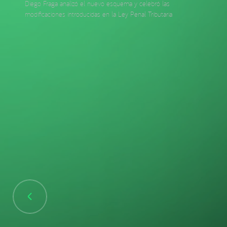
Diego Fraga analizó el nuevo esquema y celebró las
modificaciones introducidas en la Ley Penal Tributaria