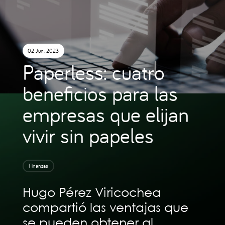
02 Jun. 2023
Paperless: cuatro
beneficios para las
empresas que elijan
vivir sin papeles
Finanzas
Hugo Pérez Viricochea
compartió las ventajas que
se pueden obtener al