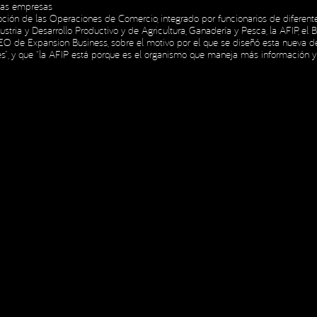
 las empresas
ión de las Operaciones de Comercio, integrado por funcionarios de diferentes
 de Privacidad
dustria y Desarrollo Productivo y de Agricultura, Ganadería y Pesca, la AFIP, el
INICIO
NOSOTROS
H
O de Expansion Business, sobre el motivo por el que se diseñó esta nueva depe
INICIO
NOSOTROS
H
ares”, y que “la AFIP está porque es el organismo que maneja más información 