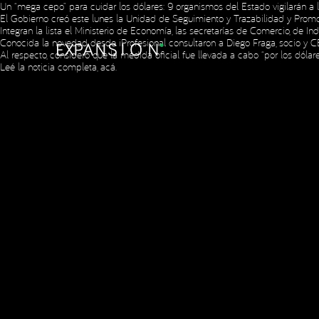
Un “mega cepo” para cuidar los dólares: 9 organismos del Estado vigilarán a
El Gobierno creó este lunes la Unidad de Seguimiento y Trazabilidad y Promoc
Copyright © 2023 Expansion.
Todos los derechos reservados.
Política
Integran la lista el Ministerio de Economía, las secretarías de Comercio, de In
Conocida la novedad, desde iProfesional consultaron a Diego Fraga, socio y CE
Al respecto, consideró que la medida oficial fue llevada a cabo “por los dól
Leé la noticia completa,
acá
.