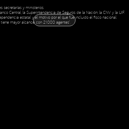
 secretarías y ministerios.
CONTÁCTANOS
Social Media
 Banco Central, la Superintendencia de Seguros de la Nación, la CNV y la UIF.
CONTÁCTANOS
NOTICIAS
ESPAÑOL
ENGLISH
OLDING
ndencia estatal y el motivo por el que fue incluido el fisco nacional.
NOTICIAS
ESPAÑOL
ENGLISH
OLDING
y tiene mayor alcance, con 21.000 agentes”.