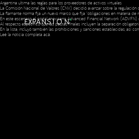
Argentina ultima las reglas para los proveedores de activos virtuales
La Comisión Nacional de Valores (CNV) decidió avanzar sobre la regulación de
La flamante norma fija un nuevo marco que fija “obligaciones en materia de reg
Copyright © 2023 Expansion.
Todos los derechos reservados.
Política
En este escenario, el portal mexicano Advanced Financial Network (ADVFN) cit
Al respecto, especificó que las pautas finales incluyen la separación obligato
En la lista, incluyó también las prohibiciones y sanciones establecidas, así c
Leé la noticia completa
acá
.