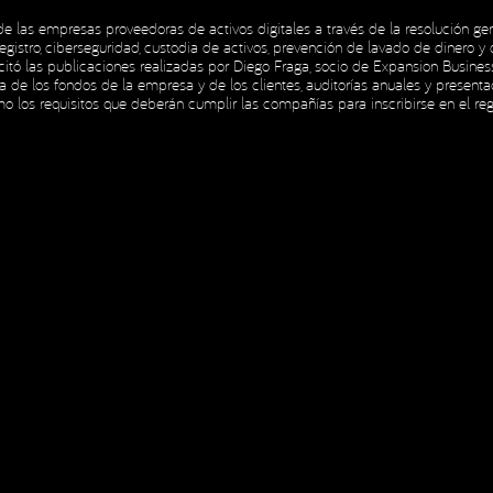
 las empresas proveedoras de activos digitales a través de la resolución gene
istro, ciberseguridad, custodia de activos, prevención de lavado de dinero y d
INICIO
NOSOTROS
H
 de Privacidad
ó las publicaciones realizadas por Diego Fraga, socio de Expansion Business, 
INICIO
NOSOTROS
H
ria de los fondos de la empresa y de los clientes, auditorías anuales y presen
omo los requisitos que deberán cumplir las compañías para inscribirse en el re