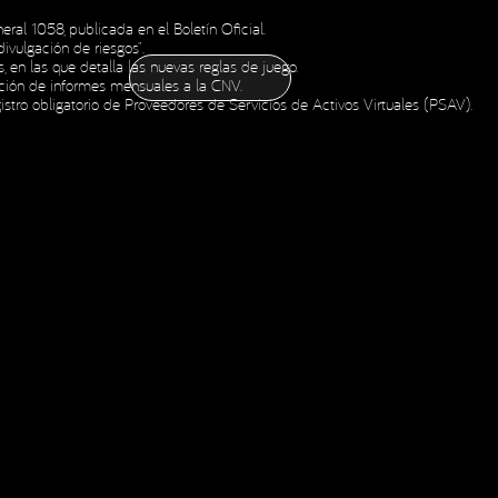
ral 1058, publicada en el Boletín Oficial.
CONTÁCTANOS
ivulgación de riesgos”.
CONTÁCTANOS
NOTICIAS
ESPAÑOL
ENGLISH
OLDING
Social Media
en las que detalla las nuevas reglas de juego.
NOTICIAS
ESPAÑOL
ENGLISH
OLDING
tación de informes mensuales a la CNV.
gistro obligatorio de Proveedores de Servicios de Activos Virtuales (PSAV).