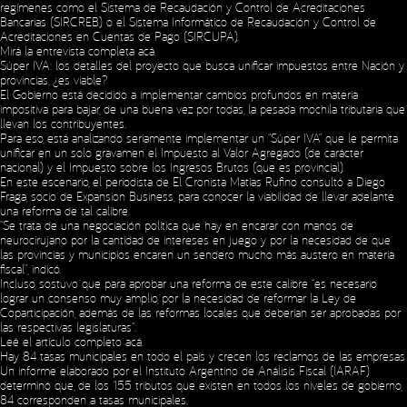
regímenes como el Sistema de Recaudación y Control de Acreditaciones
Bancarias (SIRCREB) o el Sistema Informático de Recaudación y Control de
Acreditaciones en Cuentas de Pago (SIRCUPA).
Mirá la entrevista completa
acá
.
Súper IVA: los detalles del proyecto que busca unificar impuestos entre Nación y
provincias, ¿es viable?
El Gobierno está decidido a implementar cambios profundos en materia
impositiva para bajar, de una buena vez por todas, la pesada mochila tributaria que
llevan los contribuyentes.
Para eso, está analizando seriamente implementar un “Súper IVA” que le permita
unificar en un solo gravamen el Impuesto al Valor Agregado (de carácter
nacional) y el Impuesto sobre los Ingresos Brutos (que es provincial).
En este escenario, el periodista de El Cronista Matías Rufino consultó a Diego
Fraga, socio de Expansion Business, para conocer la viabilidad de llevar adelante
una reforma de tal calibre.
“Se trata de una negociación política que hay en encarar con manos de
neurocirujano por la cantidad de intereses en juego y por la necesidad de que
las provincias y municipios encaren un sendero mucho más austero en materia
fiscal”, indicó.
Incluso, sostuvo que para aprobar una reforma de este calibre “es necesario
lograr un consenso muy amplio, por la necesidad de reformar la Ley de
Coparticipación, además de las reformas locales que deberían ser aprobadas por
las respectivas legislaturas”.
Leé el artículo completo
acá
.
Hay 84 tasas municipales en todo el país y crecen los reclamos de las empresas
Un informe elaborado por el Instituto Argentino de Análisis Fiscal (IARAF)
determinó que, de los 155 tributos que existen en todos los niveles de gobierno,
84 corresponden a tasas municipales.