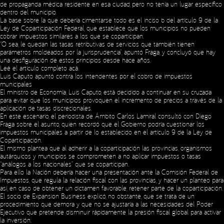
de propaganda médica residente en esa ciudad, pero no tenía un lugar específico
dentro del municipio.
La base sobre la que debería cimentarse todo es el inciso b del artículo 9 de la
Ley de Coparticipación Federal, que establece que los municipios no pueden
cobrar impuestos similares a los que se coparticipan.
“O sea, le quedan las tasas retributivas de servicios que también tienen
parámetros moldeados por la jurisprudencia”, apuntó Fraga, y concluyó que hay
una desfiguración de estos principios desde hace años.
Leé el artículo completo
acá
.
Luis Caputo apuntó contra los intendentes por el cobro de impuestos
municipales
El ministro de Economía, Luis Caputo, está decidido a continuar en su cruzada
para evitar que los municipios provoquen el incremento de precios a través de la
aplicación de tasas discrecionales.
En este escenario, el periodista de Ámbito Carlos Lamiral consultó con Diego
Fraga sobre el asunto, quien recordó que el Gobierno podría cuestionar los
impuestos municipales a partir de lo establecido en el artículo 9 de la Ley de
Coparticipación.
El mismo plantea que al adherir a la coparticipación las provincias, organismos
autárquicos y municipios se comprometen a no aplicar impuestos o tasas
“análogos a los nacionales” que se coparticipan.
Para ello la Nación debería hacer una presentación ante la Comisión Federal de
Impuestos, que regula la relación fiscal con las provincias, y hacer un planteo para
así, en caso de obtener un dictamen favorable, retener parte de la coparticipación.
El socio de Expansion Business explicó, no obstante, que se trata de un
procedimiento que demora y que no se ajustaría a las necesidades del Poder
Ejecutivo que pretende disminuir rápidamente la presión fiscal global para activar
la inversión.