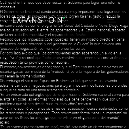
Cuál es el entramado que debe realizar el Gobierno para lograr una reforma
impositiva
El Gobierno nacional está dando una batalla muy importante para lograr que los
líderes de todas las provincias y municipios logren bajar el gasto y reducir la
carga tributaria de todos los contribuyentes.
En conversaciones con el programa “Sin Verso” del Ciudadano News, Diego Fraga
analizó la situación actual entre los gobernadores y el Estado nacional, respecto
de la recaudación impositiva y el reparto de los fondos.
Recordó que los impuestos coparticipables “tienen un impacto directo en parte
de la recaudación provincial y del gobierno de la Ciudad”, lo que provoca una
“proceso de negociación permanente” entre las partes.
Por otro lado, explicó que “los contribuyentes están esperando un alivio en la
carga fiscal” y recordó que “todos esos movimientos tienen una correlación en la
recaudación tanto provincial como nacional”.
El impacto, obviamente, es dispar, dado que el Ejecutivo no tuvo problemas en
recortar gastos por medio de la “motosierra”, pero la mayoría de los gobernadores
no tienen la misma voluntad.
Sin embargo, el socio de Expansion Business aclaró que se están llevando
adelante cambios y negociaciones para lograr impulsar modificaciones profundas,
aunque se trata de una tarea altamente complejo.
“Es un entramado quirúrgico que tiene que hacer el Gobierno nacional como para
avanzar en todas las reformas tributarias que tiene pendientes y que son un
problema que vienen desde hace muchos años”, remarcó.
Por último, apuntó contra los sistemas de recaudación locales adelantados, como
las retenciones o percepciones. “Todo movimiento formal tiene un ‘manotazo’ de
parte de los fiscos locales, algo que no existe en ninguna parte del mundo”,
aclaró.
“Es un sistema premeditado de robo”, resaltó para darle un cierre contundente a