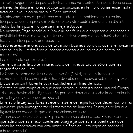
También, según recordó, podría efectuar un nuevo planteo de inconstitucionalidad
a través de alguna empresa pública con sucursal en territorio bonaerense, hasta
tratar de llevar la causa hasta la Corte nacional.
No obstante, en este tipo de procesos judiciales el problema radica en los
tiempos, ya que un procedimiento de este estilo podría demorar una década,
dados los tiempos en lo que se maneja la Justicia.
No obstante, Fraga señaló que “hay algunos fallos que empiezan a reconocer la
posibilidad de que intervenga la Justicia federal, aunque esto lo había abortado
hace ya un tiempo la Corte Suprema.
Dado este escenario, el socio de Expansion Business concluyó que “si empiezan a
caminar en la Justifica federal podrían empezar a dar cautelares contra los
municipios”.
Leé el artículo completo,
acá
.
Sentencia clave: la Corte limita el cobro de Ingresos Brutos sólo a quienes
tengan fines de lucro
La Corte Suprema de Justicia de la Nación (CSJN) puso un freno a las
intenciones de la provincia de Chaco de cobrar el Impuesto sobre los Ingresos
Brutos a un contribuyente cuya actividad era sin fines de lucro.
Se trata de una cooperativa que había pedido la inconstitucionalidad del Código
Tributario Provincial (CTP) chaqueño por considerar que atacaba lo determinado
en la Ley de Coparticipación Federal.
En efecto, la Ley 23.548 establece una serie de requisitos que deben cumplir las
provincias para homogeneizar el tratamiento de Ingresos Brutos, entre los que
Social Media
figuran la necesidad de que existiera ánimos de lucro.
Al menos así lo explicó Darío Rajmilovich en su columna para El Cronista, en la
que aclaró que este fallo “puede ser bisagra, ya que abre la puerta para que
todas las cooperativas con actividades sin fines de lucro dejen de abonar el
tributo provincial”.
Copyright © 2023 Expansion.
Todos los derechos reservados.