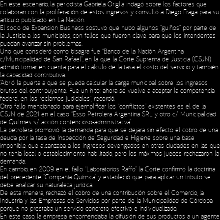
En este escenario, la periodista Gabriela Origlia indagó sobre los factores que
colaboran con la proliferación de estos ingresos y consultó a Diego Fraga para su
artículo publicado en La Nación.
El socio de Expansion Business sostuvo que hubo algunos “guiños” por parte de
la Justicia a los municipios, con fallos que fueron clave para que los intendentes
puedan avanzar sin problemas.
Uno que consideró como bisagra fue “Banco de la Nación Argentina
c/Municipalidad de San Rafael”, en la que la Corte Suprema de Justicia (CSJN)
admitió tomar en cuenta para el cálculo de la tasa el costo del servicio y también
la capacidad contributiva.
“Abrió la puerta a que se pueda calcular la carga municipal sobre los ingresos
brutos del contribuyente. Fue un hito; ahora se vuelve a aceptar la competencia
federal en los reclamos judiciales”, recordó.
Otro fallo mencionado para ejemplificar los “conflictos” existentes es el de la
CSJN de 2021 en el caso “Esso Petrolera Argentina SRL y otro c/ Municipalidad
de Quilmes s/ acción contencioso-administrativa”.
La petrolera promovió la demanda para que se dejara sin efecto el cobro de una
deuda por la tasa de Inspección de Seguridad e Higiene sobre una base
imponible que alcanzaba a los ingresos devengados en otras ciudades en las que
no tenía local o establecimiento habilitado, pero los máximos jueces rechazaron la
demanda.
En cambio, en 2009 en el fallo “Laboratorios Raffo” la Corte confirmó la doctrina
del precedente “Compañía Química” y estableció que para aplicar un tributo se
debe analizar su naturaleza jurídica.
De esta manera, rechazó el cobro de una contribución sobre el Comercio, la
Industria y las Empresas de Servicios por parte de la Municipalidad de Córdoba
porque no prestaba un servicio concreto, efectivo, e individualizado.
En este caso, la empresa encomendaba la difusión de sus productos a un agente