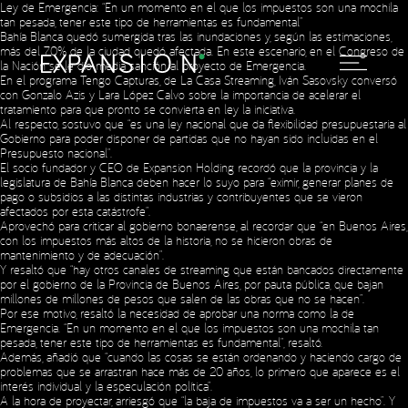
Ley de Emergencia: “En un momento en el que los impuestos son una mochila
tan pesada, tener este tipo de herramientas es fundamental”
Bahía Blanca quedó sumergida tras las inundaciones y, según las estimaciones,
más del 70% de la ciudad quedó afectada. En este escenario, en el Congreso de
la Nación se le dio media sanción al proyecto de Emergencia.
En el programa Tengo Capturas, de La Casa Streaming, Iván Sasovsky conversó
con Gonzalo Azis y Lara López Calvo sobre la importancia de acelerar el
tratamiento para que pronto se convierta en ley la iniciativa.
Al respecto, sostuvo que “es una ley nacional que da flexibilidad presupuestaria al
Gobierno para poder disponer de partidas que no hayan sido incluidas en el
Presupuesto nacional”.
El socio fundador y CEO de Expansion Holding recordó que la provincia y la
legislatura de Bahía Blanca deben hacer lo suyo para “eximir, generar planes de
pago o subsidios a las distintas industrias y contribuyentes que se vieron
afectados por esta catástrofe”.
Aprovechó para criticar al gobierno bonaerense, al recordar que “en Buenos Aires,
con los impuestos más altos de la historia, no se hicieron obras de
mantenimiento y de adecuación”.
Y resaltó que “hay otros canales de streaming que están bancados directamente
por el gobierno de la Provincia de Buenos Aires, por pauta pública, que bajan
millones de millones de pesos que salen de las obras que no se hacen”.
Por ese motivo, resaltó la necesidad de aprobar una norma como la de
Emergencia. “En un momento en el que los impuestos son una mochila tan
pesada, tener este tipo de herramientas es fundamental”, resaltó.
Además, añadió que “cuando las cosas se están ordenando y haciendo cargo de
problemas que se arrastran hace más de 20 años, lo primero que aparece es el
interés individual y la especulación política”.
A la hora de proyectar, arriesgó que “la baja de impuestos va a ser un hecho”. Y