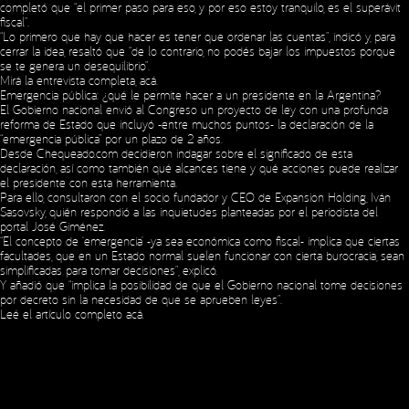
completó que “el primer paso para eso, y por eso estoy tranquilo, es el superávit
fiscal”.
“Lo primero que hay que hacer es tener que ordenar las cuentas”, indicó y, para
cerrar la idea, resaltó que “de lo contrario, no podés bajar los impuestos porque
se te genera un desequilibrio”.
Mirá la entrevista completa,
acá
.
Emergencia pública: ¿qué le permite hacer a un presidente en la Argentina?
El Gobierno nacional envió al Congreso un proyecto de ley con una profunda
reforma de Estado que incluyó -entre muchos puntos- la declaración de la
“emergencia pública” por un plazo de 2 años.
Desde Chequeado.com decidieron indagar sobre el significado de esta
declaración, así como también qué alcances tiene y qué acciones puede realizar
Social Media
el presidente con esta herramienta.
Para ello, consultaron con el socio fundador y CEO de Expansion Holding, Iván
Sasovsky, quién respondió a las inquietudes planteadas por el periodista del
portal José Giménez.
“El concepto de ‘emergencia’ -ya sea económica como fiscal- implica que ciertas
Copyright © 2023 Expansion.
Todos los derechos reservados.
facultades, que en un Estado normal suelen funcionar con cierta burocracia, sean
Política de Privacidad
simplificadas para tomar decisiones”, explicó.
Y añadió que “implica la posibilidad de que el Gobierno nacional tome decisiones
por decreto sin la necesidad de que se aprueben leyes”.
Leé el artículo completo
acá
.