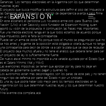
Ganancias: “Los tiempos electorales en la Argentina son los que determinan
nuestras leyes”
El proyecto que busca modificar la estructura para definir el piso del Impuesto a
las Ganancias para empleados en relación de dependencia avanza a paso firme
en el Congreso.
En este escenario, el periodista Luis Novaresio entrevistó -para “Buenos Días
Nación” (LN+)- a Iván Sasovsky, socio fundador de Expansion Holding, quien
aportó su visión de la propuesta. A continuación, las frases más importantes:
Fue una medida electoral, renga, en la que todos estamos de acuerdo porque
baja impuestos, pero le falta la contrapartida.
Puede ser un arma de doble filo, porque todo el mundo se pregunta por qué no
se hizo antes y la gente de la oposición está obligada a votarla, aunque no tenga
una contrapartida para decir de dónde va a salir la plata que se deja de recaudar.
El proyecto deja muchos afuera y no tiene el análisis que debería tener para ser
un proyecto de ley lo suficientemente fuerte.
Social Media
De nuevo ata el mínimo no imponible a una variable ajustada por el Estado (que
es el Salario Mínimo, Vital y Móvil).
Las exenciones impositivas se tienen que aprobar por ley para no dejar en
cabeza del gobernante quiénes pagan y quienes no.
Los autónomos están más desprotegidos, son los parias de este país, y no tienen
Copyright © 2023 Expansion.
Todos los derechos reservados.
ningún tipo de defensa por parte del Estado ni por un sindicato.
Política de Privacidad
Es una ley que podría haber sido mejor, pero los tiempos electorales en la
Argentina son los que determinan nuestras leyes y los que determinan nuestro
futuro.
Mirá la entrevista completa,
acá
.