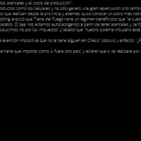
tos, aranceles y el costo de producción”.
roductos como los celulares y no sólo generó una gran repercusión sino tambi
mos que realizan desde la provincia y, además, quiso conocer un poco más sobre
INICIO
NOSOTROS
H
ding, explicó que Tierra del Fuego tiene un régimen beneficioso que “le cuest
INICIO
NOSOTROS
H
atos. O sea: nos estamos autocastigando a partir de tener aranceles y se fom
oducimos, no por los impuestos” y resaltó que “nuestro sistema tributario está
 de Privacidad
una exención impositiva que no la tiene alguien en Chaco”, sostuvo y enfatizó
e tiene que importar, como si fuera otro país” y aclarar que si se realizara por c