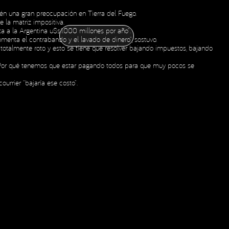
én una gran preocupación en Tierra del Fuego.
CONTÁCTANOS
 la matriz impositiva.
CONTÁCTANOS
NOTICIAS
ESPAÑOL
ENGLISH
OLDING
a a la Argentina u$s1.000 millones por año”.
NOTICIAS
ESPAÑOL
ENGLISH
OLDING
enta el contrabando y el lavado de dinero”, sostuvo.
 totalmente roto y esto se tiene que resolver bajando impuestos, bajando
Social Media
: “¿Por qué tenemos que estar pagando todos para que muy pocos se
ourrier “bajaría ese costo”.