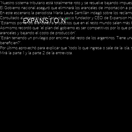
“Nuestro sistema tributario está totalmente roto y se resuelve bajando impues
El Gobierno nacional aseguró que eliminará los aranceles de importación a p
En este escenario, la periodista María Laura Santillán indagó sobre los recla
Consultado al respecto, Iván Sasovsky, socio fundador y CEO de Expansion Hol
“Estamos poniendo aranceles a productos que en el resto mundo salen más bar
Asimismo, recordó que “el plan del gobierno es ser competitivos por lo que pr
aranceles y bajando el costo de producción”.
Copyright © 2023 Expansion.
Todos los derechos reservados.
Política
“Están teniendo un privilegio por encima del resto de los argentinos. Tiene 
beneficien?”.
Por último, aprovechó para explicar que “todo lo que ingresa o sale de la isla, s
Mirá la
parte 1
y la
parte 2
de la entrevista.