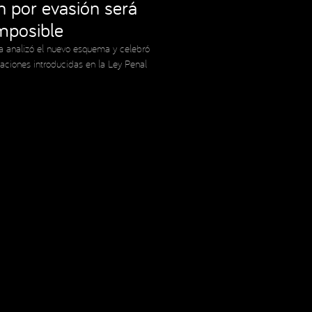
ón por evasión será
imposible
a analizó el nuevo esquema y celebró
caciones introducidas en la Ley Penal