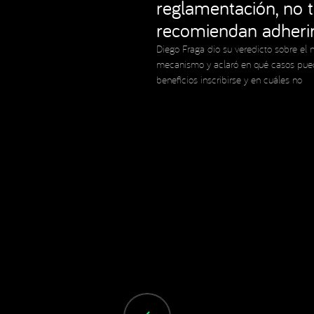
reglamentación, no 
recomiendan adheri
Diego Fraga dio su veredicto sobre el 
mecanismo y aclaró en qué casos pue
beneficios inscribirse y en cuáles no