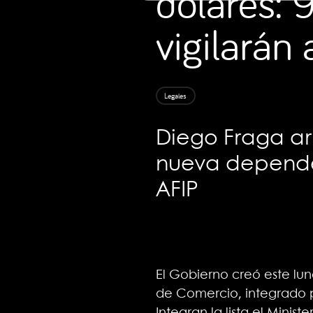
dólares: 
vigilarán
Legales
Diego Fraga arr
nueva dependenc
AFIP
El Gobierno creó este lu
de Comercio, integrado po