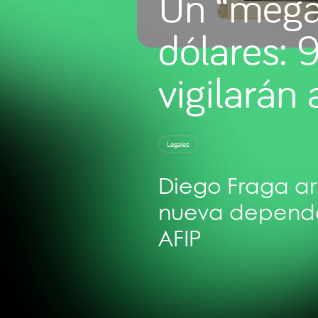
Un “mega 
dólares: 
vigilarán
Legales
Diego Fraga arr
nueva dependenc
AFIP