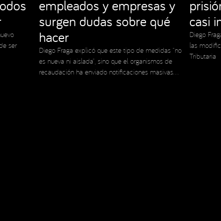
todos
empleados y empresas y
prisi
r
surgen dudas sobre qué
casi 
hacer
nuevo
Diego Frag
de ser
las modifi
Diego Fraga explicó que este tipo de medidas “no
Tributaria
es nueva ni aislada”, sino que el organismos de
recaudación ha enviado notificaciones masivas
en el pasado