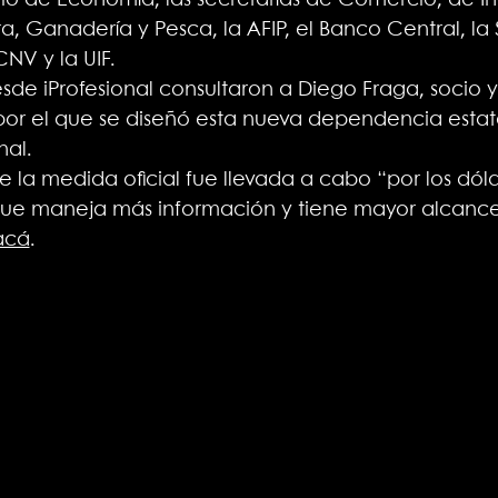
terio de Economía, las secretarías de Comercio, de In
ra, Ganadería y Pesca, la AFIP, el Banco Central, l
NV y la UIF.
de iProfesional consultaron a Diego Fraga, socio
 por el que se diseñó esta nueva dependencia estata
nal.
 la medida oficial fue llevada a cabo “por los dóla
ue maneja más información y tiene mayor alcance
acá
.