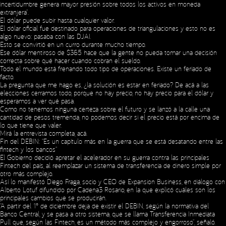
incertidumbre genera mayor presión sobre todos los activos en moneda
extranjera”.
El dólar puede subir hasta cualquier valor.
El dólar oficial fue destinado para operaciones de triangulaciones y esto no es
algo nuevo: pasaba con las DJAI.
Esto se convirtió en un curro durante mucho tiempo.
Ese dólar mentiroso de $365 hace que la gente no pueda tomar una decisión
correcta sobre qué hacer cuando cobran el sueldo.
Todo el mundo está frenando todo tipo de operaciones. Existe un feriado de
facto.
La pregunta que me hago es, ¿la solución es estar en feriado? De acá a las
elecciones cerramos todo, porque no hay precio, no hay precio para el dólar y
esperamos a ver qué pasa.
Como no tenemos ninguna certeza sobre el futuro y se lanzó a la calle una
cantidad de pesos tremenda, no podemos decir si el precio está por encima de
lo que tiene que valer.
Mirá la entrevista completa,
acá
.
Fin del DEBIN: “Es un capítulo más en la guerra que se está desatando entre las
fintech y los bancos”
El Gobierno decidió apretar el acelerador en su guerra contra las principales
Fintech del país, al reemplazar un sistema de transferencia de dinero simple por
otro más complejo.
Así lo manifestó Diego Fraga, socio y CEO de Expansion Business, en diálogo con
Alberto Lotuf difundido por Cadena3 Rosario, en la que explicó cuáles son los
principales cambios que se producirán.
“A partir del 1° de diciembre deja de existir el DEBIN, según la normativa del
Banco Central, y se pasa a otro sistema, que se llama Transferencia Inmediata
Pull que, según las Fintech, es un método más complejo y engorroso”, señaló.