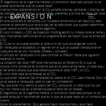
“El diagnóstico de la Argentina merece un pronóstico reservado, porque no se
puede recomendar qué se puede hacer”
Incertidumbre, allanamientos en la City porteña, brechas cambiarias y brechas de
las brechas son elementos que se hacen presentes a la hora de hablar del dólar
en la Argentina.
En este escenario, el periodista Luis Novaresio entrevistó a Iván Sasovsky para
conocer el panorama que reina a días de las elecciones que pueden determinar
quién será el próximo presidente argentino.
El socio fundador y CEO de Expansion Holding aportó su mirada sobre el tema y
dejó importantes definiciones en el programa Buen día Nación (que se emite por
LN+):
En Cuba no se puede acceder al dólar, a no ser que provenga del turismo.
En Venezuela se estableció un régimen en el que se puedan transaccionar en
cualquiera de las dos monedas (dólares y bolívares).
Al principio en Venezuela sirvió para controlar la inflación, hasta que siguieron
haciendo lo mismo.
La cotización del dólar MEP está intervenida por el Gobierno. Es lo que se
conoce como la brecha de la brecha, que es el precio entre tener un dólar acá y
el de tenerlo afuera, que esta diferencia entre el dólar MEP y el CCL.
El único dólar para las empresas es el CCL.
Lo que están haciendo [las empresas] es operar en el CCL para importar. Esto -sí
ya se parece a Venezuela-, para no caer en contrabando.
Hay que estar muy atento al precio del CCL, porque es un dólar que hoy por
hoy nos marca cuál es la tendencia para el resto de los dólares.
El diagnóstico de la Argentina merece un pronóstico reservado, porque no se
puede estipular ni recomendar qué es lo que se puede hacer en un contexto tan
incierto.
Sobre los allanamientos: “Esto genera mayor incertidumbre y esa mayor