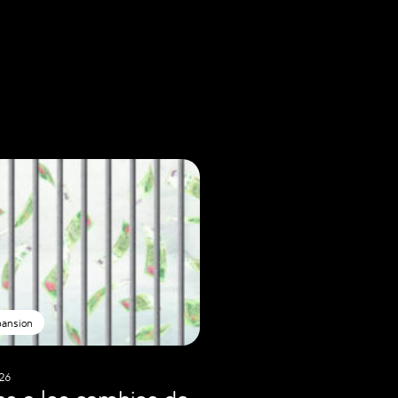
pansion
26