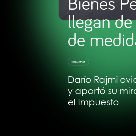
Bienes Pe
llegan de
de medida
Impuestos
Darío Rajmilovi
y aportó su mi
el impuesto