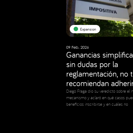
Expansion
09 Feb. 2026
Ganancias simplifica
sin dudas por la
reglamentación, no 
recomiendan adheri
Diego Fraga dio su veredicto sobre el 
mecanismo y aclaró en qué casos pue
beneficios inscribirse y en cuáles no