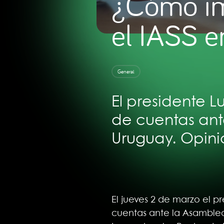
¿Cómo imp
el IASS e
General
El presidente L
de cuentas ant
Uruguay. Opini
El jueves 2 de marzo el p
cuentas ante la Asamblea