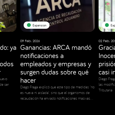
Expansion
Ex
09 Feb. 2026
02 Feb. 20
do: ya
Ganancias: ARCA mandó
Graci
notificaciones a
Inocen
todos
empleados y empresas y
prisi
r
surgen dudas sobre qué
casi 
hacer
nuevo
Diego Frag
de ser
las modifi
Diego Fraga explicó que este tipo de medidas “no
Tributaria
es nueva ni aislada”, sino que el organismos de
recaudación ha enviado notificaciones masivas
en el pasado