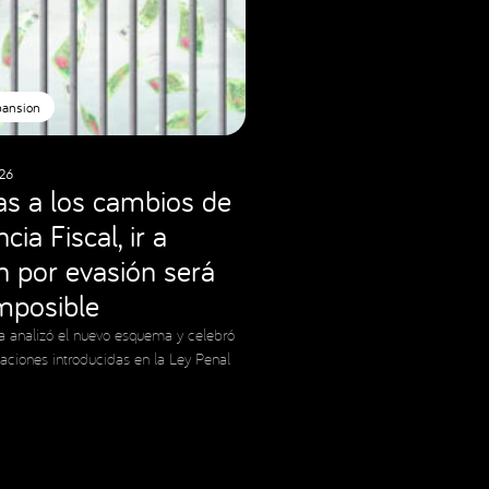
pansion
26
as a los cambios de
cia Fiscal, ir a
ón por evasión será
imposible
a analizó el nuevo esquema y celebró
caciones introducidas en la Ley Penal