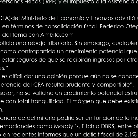
ersonas Físicas (IRPF) y el Impuesto a la Asistencia
(CFA)del Ministerio de Economía y Finanzas advirtió 
en términos de consolidación fiscal. Federico Otegu
ó del tema con Ámbito.com
ticia una rebaja tributaria. Sin embargo, cualquie
como contrapartida un crecimiento potencial que 
estar seguros de que se recibirán ingresos por otro
es.”
 es difícil dar una opinión porque aún no se conoc
gerencia del CFA resulta prudente y compartible”.
sesor, no se vaticina un crecimiento potencial estr
 con total tranquilidad. El márgen que debe existi
n.
era de delimitarlo podría ser en función de lo in
nternacionales como Moody ‘s, Fitch o DBRS, entre ot
en recientes informes que un déficit fiscal de 2,1% 