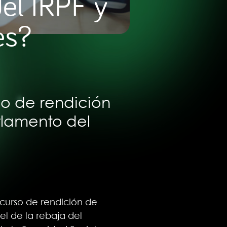
el IRPF y
es?
rso de rendición
rlamento del
scurso de rendición de
l de la rebaja del