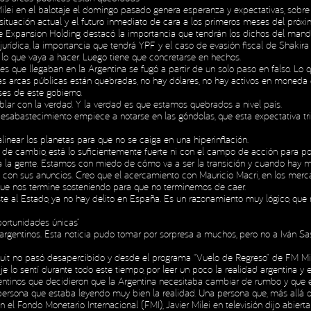
 Milei en el balotaje el domingo pasado genera esperanza y expectativas, sobr
 situación actual y el futuro inmediato de cara a los primeros meses del próx
de Expansion Holding destacó la importancia que tendrán los dichos del manda
jurídica, la importancia que tendrá YPF y el caso de evasión fiscal de Shakira
 lo que vaya a hacer. Luego tiene que concretarse en hechos.
 que llegaban en la Argentina se fugó a partir de un solo paso en falso. Lo qu
as arcas públicas están quebradas, no hay dólares, no hay activos en moneda 
es de este gobierno.
r con la verdad. Y la verdad es que estamos quebrados a nivel país.
esabastecimiento empiece a notarse en las góndolas, que esta expectativa triun
inear los planetas para que no se caiga en una hiperinflación.
po de cambio, está lo suficientemente fuerte ni con el campo de acción para po
ara la gente. Estamos con miedo de cómo va a ser la transición y cuando hay
 con sus anuncios. Creo que el acercamiento con Mauricio Macri, en los mercad
 que nos termine sosteniendo para que no terminemos de caer.
ste al Estado, ya no hay delito en España. Es un razonamiento muy lógico, que 
portunidades únicas”
s argentinos. Esta noticia pudo tomar por sorpresa a muchos, pero no a Iván S
l tuit no pasó desapercibido y desde el programa “Vuelo de Regreso” de FM Mi
 lo sentí durante todo este tiempo, por leer un poco la realidad argentina y e
entinos que decidieron que la Argentina necesitaba cambiar de rumbo y que e
na persona que estaba leyendo muy bien la realidad. Una persona que, más allá 
el Fondo Monetario Internacional (FMI), Javier Milei en televisión dijo abier