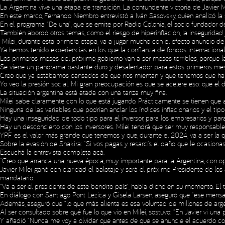
La Argentina vive una etapa de transición. La contundente victoria de Javier
En este marco, Fernando Niembro entrevistó a Iván Sasovsky, quien analizó la
En el programa “De una”, que se emite por Radio Colonia, el socio fundador 
También abordó otros temas, como el riesgo de hiperinflación, la inseguridad 
Milei, durante esta primera etapa, va a jugar mucho con el efecto anuncio de
Ya hemos tenido experiencias en los que la confianza de fondos internacionales
Los primeros meses del próximo gobierno van a ser meses terribles, porque l
Se viene un panorama bastante duro y desalentador para estos primeros mes
Creo que ya estábamos cansados de que nos mientan y que tenemos que habla
Yo veo la presión social. Mi gran preocupación es que se acelere eso: que el d
La situación argentina está atada con una tanza muy fina.
Milei sabe claramente con lo que está jugando. Prácticamente se tienen que al
Ninguna de las variables que podrían anclar los índices inflacionarios y el ti
Hay una inseguridad de todo tipo para el inversor, para los empresarios y p
Hay un desconcierto con los inversores. Milei tendrá que ser muy responsable
YPF es el valor más grande que tenemos y que, durante el 2024, va a ser la
Sobre la evasión de Shakira: “Si vos pagas y resarcís el daño que le ocasiona
Escuchá la entrevista completa
acá
.
“Creo que arranca una nueva época, muy importante para la Argentina, con o
Javier Milei ganó con claridad el balotaje y será el próximo Presidente de lo
mandatario.
“Va a ser el presidente de este bendito país”, había dicho en su momento. E
En diálogo con Santiago Pont Lezica y Gisela Larsen, aseguró que “ese mensaje
Además, aseguró que “lo que más alienta es esa voluntad de millones de arg
Al ser consultado sobre qué fue lo que vio en Milei, sostuvo: “En Javier vi u
Y añadió “Nunca me voy a olvidar que antes de que se anuncie el acuerdo con 
Copyright © 2023 Expansion.
All rights reserved.
Privacy Policy