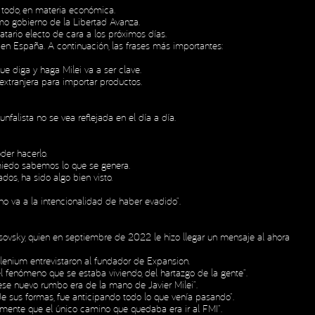
e todo, en materia económica.
imo gobierno de la Libertad Avanza.
tario electo de cara a los próximos días.
 en España. A continuación, las frases más importantes:
e diga y haga Milei va a ser clave.
extranjera para importar productos.
falista no se vea reflejada en el día a día.
der hacerlo.
 miedo sabemos lo que se genera.
os, ha sido algo bien visto.
no va a la intencionalidad de haber evadido”.
asovsky, quien en septiembre de 2022 le hizo llegar un mensaje al ahora
lenium entrevistaron al fundador de Expansion.
l fenómeno que se estaba viviendo, del hartazgo de la gente”.
se nuevo rumbo era de la mano de Javier Milei”.
de sus formas, fue anticipando todo lo que venía pasando”.
tamente que el único camino que quedaba era ir al FMI”.
Social Media