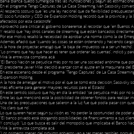
Bahía Blanca quedó sumergida tras las inundaciones y, según las estimacione
En el programa Tengo Capturas, de La Casa Streaming, Iván Sasovsky conversó 
Al respecto, sostuvo que “es una ley nacional que da flexibilidad presupuesta
El socio fundador y CEO de Expansion Holding recordó que la provincia y la le
afectados por esta catástrofe”.
Aprovechó para criticar al gobierno bonaerense, al recordar que “en Buenos Ai
Y resaltó que “hay otros canales de streaming que están bancados directament
Por ese motivo, resaltó la necesidad de aprobar una norma como la de Emerge
Además, añadió que “cuando las cosas se están ordenando y haciendo cargo de
A la hora de proyectar, arriesgó que “la baja de impuestos va a ser un hecho”. Y
“Lo primero que hay que hacer es tener que ordenar las cuentas”, indicó y, para
Mirá la entrevista completa,
acá
.
“El Banco Nación se perjudica más por no ser una sociedad anónima que por 
El presidente Javier Milei decidió avanzar con el ajuste en la maquinaria de
En este escenario, desde el programa “Tengo Capturas” de La Casa Streaming,
Expansion Holding.
A la hora de arriesgar el motivo por el que se tomó esta decisión, Sasovsky 
más eficiente para generar mayores recursos para el Estado”.
En este sentido, sostuvo que hoy en día la entidad “se perjudica más por no s
Entre las que mencionó está la posibilidad de obtener fondos para realizar in
Una de las preocupaciones que salieron a la luz fue qué podía pasar con quien
“No, claro que no”.
Lo que quieren hacer, según su visión, es “no perder la oportunidad de poder a
“El banco privado está otorgando posibilidades de financiamiento a sus clien
Y concluyó: “Lo que busca es salir del monopolio que implicaba el Banco Naci
Mirá la entrevista completa
acá
.
“Los primeros meses del próximo gobierno van a ser meses terribles, porque 