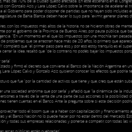
s, más del 70% de la ciudad quedó afectada. En este escenario, en el Congre
con Gonzalo Azis y Lara López Calvo sobre la importancia de acelerar el trata
ria al Gobierno para poder disponer de partidas que no hayan sido incluidas e
gislatura de Bahía Blanca deben hacer lo suyo para “eximir, generar planes de
res, con los impuestos más altos de la historia, no se hicieron obras de mant
e por el gobierno de la Provincia de Buenos Aires, por pauta pública, que ba
ncia. “En un momento en el que los impuestos son una mochila tan pesada, te
 problemas que se arrastran hace más de 20 años, lo primero que aparece es 
 completó que “el primer paso para eso, y por eso estoy tranquilo, es el superáv
 cerrar la idea, resaltó que “de lo contrario, no podés bajar los impuestos porq
serla”
l Estado y firmó el decreto que convierte al Banco de la Nación Argentina en 
 Lara López Calvo y Gonzalo Aziz quisieron conocer los efectos que podría t
sostuvo que fue “por la cantidad de activos que tiene y que, creo, que están 
er una sociedad anónima que por serla” y añadió que “la dinámica de la indust
versiones a través de la venta de una parte de sus acciones o la posibilidad 
es tienen cuentas en el Banco. Ante la pregunta sobre si esta decisión podría 
provechar todo el boom que va a haber con capitalización y financiamiento a pa
tes y el Banco Nación no lo puede hacer por no estar dentro del mercado. Est
ón y todas sus empresas relacionadas y ponerse a competir, con todas las vir
las arcas públicas están quebradas”