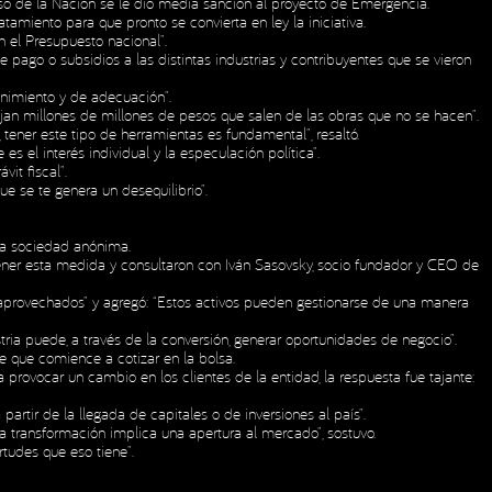
so de la Nación se le dio media sanción al proyecto de Emergencia.
miento para que pronto se convierta en ley la iniciativa.
n el Presupuesto nacional”.
 pago o subsidios a las distintas industrias y contribuyentes que se vieron
enimiento y de adecuación”.
jan millones de millones de pesos que salen de las obras que no se hacen”.
ner este tipo de herramientas es fundamental”, resaltó.
el interés individual y la especulación política”.
it fiscal”.
ue se te genera un desequilibrio”.
una sociedad anónima.
ener esta medida y consultaron con Iván Sasovsky, socio fundador y CEO de
subaprovechados” y agregó: “Estos activos pueden gestionarse de una manera
ria puede, a través de la conversión, generar oportunidades de negocio”.
de que comience a cotizar en la bolsa.
provocar un cambio en los clientes de la entidad, la respuesta fue tajante:
rtir de la llegada de capitales o de inversiones al país”.
a transformación implica una apertura al mercado”, sostuvo.
tudes que eso tiene”.