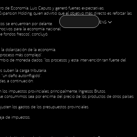
ro de Economía, Luis Caputo, y generó fuertes expectativas.
CONTACT US
pansion Holding, quien advirtió que el objetivo más directo es reforzar las
CONTACT US
OME
ABOUT US
NEWS
HOLDING
OME
ABOUT US
NEWS
HOLDING
ENG
os se encuentran por delante.
nocivos para la economía nacional.
 fondos frescos”, concluyó.
 la dolarización de la economía.
o proceso más complejo”.
bio de moneda dados “los procesos y esta intervención tan fuerte del
s suben la carga tributaria.
“un daño autoinfligido”.
as, a continuación:
 los impuestos provinciales, principalmente, Ingresos Brutos.
 que consumimos sea por encima del precio de los productos de otros países
justen los gastos de los presupuestos provinciales.
aja de impuestos.