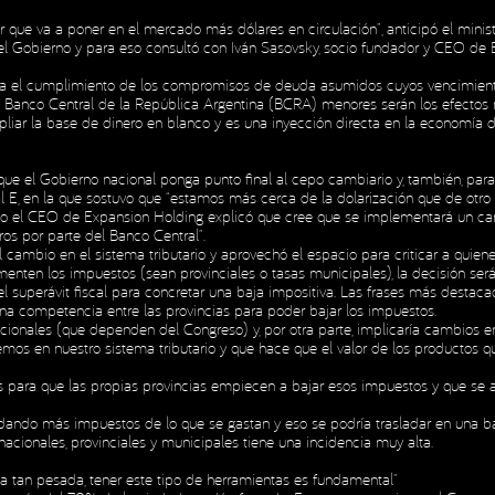
 que va a poner en el mercado más dólares en circulación”, anticipó el minist
el Gobierno y para eso consultó con Iván Sasovsky, socio fundador y CEO de Ex
H
H
ara el cumplimiento de los compromisos de deuda asumidos cuyos vencimient
el Banco Central de la República Argentina (BCRA) menores serán los efectos 
liar la base de dinero en blanco y es una inyección directa en la economía de
que el Gobierno nacional ponga punto final al cepo cambiario y, también, para
al E, en la que sostuvo que “estamos más cerca de la dolarización que de otr
do el CEO de Expansion Holding explicó que cree que se implementará un cam
ros por parte del Banco Central”.
l cambio en el sistema tributario y aprovechó el espacio para criticar a quiene
nten los impuestos (sean provinciales o tasas municipales), la decisión será 
l superávit fiscal para concretar una baja impositiva. Las frases más destacad
una competencia entre las provincias para poder bajar los impuestos.
acionales (que dependen del Congreso) y, por otra parte, implicaría cambios en
emos en nuestro sistema tributario y que hace que el valor de los productos
os para que las propias provincias empiecen a bajar esos impuestos y que se a
audando más impuestos de lo que se gastan y eso se podría trasladar en una b
acionales, provinciales y municipales tiene una incidencia muy alta.
 tan pesada, tener este tipo de herramientas es fundamental”