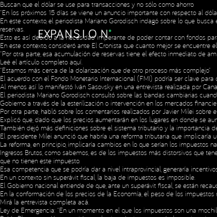
Buscan que el dólar se use para transacciones y no sólo como ahorro
“En los próximos 15 días se viene un anuncio importante con respecto al dólar
En este contexto, el periodista Mariano Gorodisch indagó sobre lo que busca 
reservas.
Esto es así debido a la necesidad imperante de poder contar con fondos p
En este contexto, consideró ante El Cronista que cuanto mejor se encuentre 
“Por otra parte, esa acumulación de reservas tiene el efecto inmediato de amp
Leé el artículo completo
aquí
.
“Estamos más cerca de la dolarización que de otro proceso más complejo”
El acuerdo con el Fondo Monetario Internacional (FMI) podría ser clave para 
Al menos así lo manifestó Iván Sasovsky en una entrevista realizada por Can
El periodista Mariano Gorodisch consultó sobre las bandas cambiarias cuan
Gobierno a través de la esterilización o intervención en los mercados financie
Por otra parte, habló sobre los comentarios realizados por Javier Milei sobre e
Explicó que, dado que los precios aumentarán en los lugares en donde se aume
También dejó más definiciones sobre el sistema tributario y la importancia de
El presidente Milei anunció que habría una reforma tributaria que implicaría 
La reforma, en principio, implicaría cambios en lo que serían los impuestos n
Ingresos Brutos, como sabemos, es de los impuestos más distorsivos que ten
que no tienen este impuesto.
Esa competencia que se podría dar a nivel intraprovincial, generaría incentiv
En un contexto sin superávit fiscal, la baja de impuestos es imposible.
El Gobierno nacional entiende de que, ante un superávit fiscal, se están rec
En la conformación de los precios de la Economía, el peso de los impuestos n
Mirá la entrevista completa
acá
.
Ley de Emergencia: “En un momento en el que los impuestos son una mochila