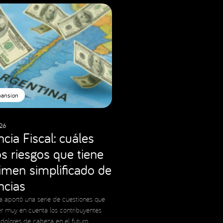
pansion
26
cia Fiscal: cuáles
os riesgos que tiene
gimen simplificado de
cias
a aportó una serie de cuestiones que
r muy en cuenta los contribuyentes
 dolores de cabeza en el futuro