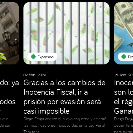
Expansion
Ex
02 Feb. 2026
19 Jan. 20
do: ya
Gracias a los cambios de
Inocen
Inocencia Fiscal, ir a
son l
todos
prisión por evasión será
el ré
r
casi imposible
Ganan
nuevo
Diego Fraga analizó el nuevo esquema y celebró
Diego Frag
de ser
las modificaciones introducidas en la Ley Penal
deben tene
Tributaria
para evitar