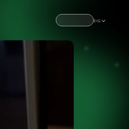
CONTACT US
CONTACT US
OME
ABOUT US
NEWS
HOLDING
OME
ABOUT US
NEWS
HOLDING
ENG