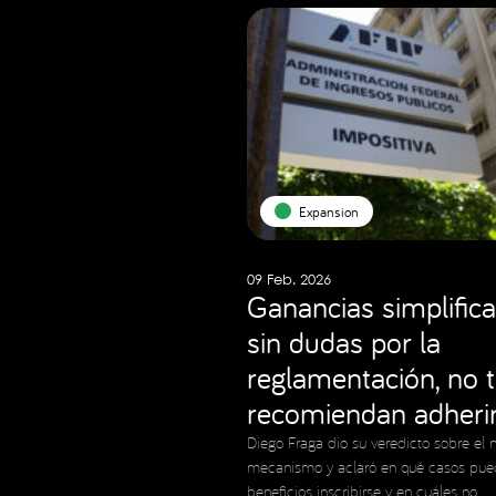
Expansion
09 Feb. 2026
Ganancias simplifica
sin dudas por la
reglamentación, no 
recomiendan adheri
Diego Fraga dio su veredicto sobre el 
mecanismo y aclaró en qué casos pue
beneficios inscribirse y en cuáles no