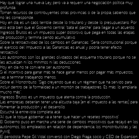
Hay que lograr una nueva Ley, pero va a requerir una negociación política muy
profunda.
Toman recursos de contribuyentes otras provincias o de la propia, sabiendo que
no les corresponde.
Hoy en día, es un caos terrible desde lo tributario y desde lo presupuestario. Por
eso está bien que el Gobierno central “bata el parche” para llegar a un acuerdo.
Ingresos Brutos es un impuesto súper distorsivo, que pega en todas las etapas
de producción y termina siendo acumulativo.
Sobre la retroactividad de los cambios en Ganancias: “Sería constitucional porque
el ejercicio del Impuesto a las Ganancias es anual y podría tener efecto
retroactivo”.
Los autónomos son los grandes olvidados del esquema tributario, porque no se
les actualizan ni los mínimos ni las deducciones.
Hoy en día no te conviene ser autónomo.
Si el incentivo para ganar más te hace ganar menos por pagar más impuestos,
vas a terminar trabajando menos.
Sobre el Monotributo: “Sigo creyendo que es un régimen que ha servido para
incluir dentro de la formalidad a un montón de trabajadores. Es más: lo ampliaría
mucho más”.
Ingresos Brutos es un impuesto que atenta contra la producción.
Las empresas deberían tener una alícuota baja [en el impuesto a las rentas] para
fomentar la producción y el desarrollo.
Escuchá la entrevista completa,
acá
.
“Al que le toque gobernar, va a tener que hacer un reseteo impositivo”
El Gobierno puso en marcha una serie de cambios impositivos que recayó en los
autónomos, los empleados en relación de dependencia, los monotributistas y las
PyME.
El periodista Pepe Gil Vidal conversó con Diego Fraga, socio y CEO de Expansion