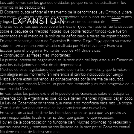
Los autónomos son los grandes olvidados, porque no se les actualizan ni los
mínimos ni las deducciones
El Gobierno busca reflotar el tratamiento de la denominada Ley Ómnibus y, para
eso, mantuvo una reunión con los gobernadores para buscar intereses comunes
y lograr el acuerdo que necesita para avanzar con su aprobación.
Uno de los puntos que puso sobre la mesa el Ejecutivo nacional fue la discusión
sobre el paquete de medidas fiscales, que podría restituir fondos -que fueron
recortados en el marco de la política de déficit cero- a través de coparticipación.
En este escenario, el socio de Expansion Business Diego Fraga aportó su mirada
sobre el tema en una entrevistado realizada por Maricel Sattler y Francisco
Escobar para el programa “Punto de foco” de FM Universidad.
A continuación, las frases más importantes:
La principal prenda de negociación es la restitución del Impuesto a las Ganancias
para los trabajadores en relación de dependencia.
Muchos de esos legisladores que pertenecen a las provincias y que lo votaron
con alegría en su momento [en referencia al cambio introducido por Sergio
Massa], ahora están sufriendo las consecuencias por la merma de recursos.
La versión que mandó Milei es un poco más razonable y es más progresiva de la
que mandó Massa.
En casi todos los países existe el Impuesto a las Ganancias sobre el trabajo. La
diferencia con la Argentina es que los que tienen menores ingresos, pagan poco.
La Ley de Coparticipación tendría que haber sido modificada hace rato. La propia
Constitución Nacional dice que se iba a sancionar una nueva Ley.
En su versión actual, no tiene los incentivos correctos para que las provincias
sean responsables fiscalmente. Es decir, que gasten lo que recaudan.
Hoy en día la coparticipación no funciona bien. Muchas provincias no recaudan y
gastan, nada más, y terminan siendo llevadas de la nariz por el Gobierno central.
No tiene mucho de federalismo eso.