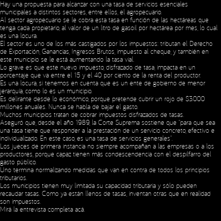
Hay una propuesta para alcanzar con una tasa de servicios esenciales
municipales a distintos sectores, entre ellos, el agropecuario.
Al sector agropecuario se le cobra esta tasa en función de las hectáreas que
tenga cada propietario, al valor de un litro de gasoil por hectárea por mes, lo cual
es una locura.
El sector es uno de los más castigados por los impuestos: tributan el Derecho
de Exportación, Ganancias, Ingresos Brutos, impuesto al cheque, y también en
este municipio se le está aumentando la tasa vial.
Lo grave es que este nuevo impuesto, disfrazado de tasa, impacta en un
porcentaje que va entre el 15 y el 40 por ciento de la renta del productor.
Es una locura, si tenemos en cuenta que es un ente de gobierno de menor
jerarquía, como lo es un municipio.
Es delirante desde lo económico, porque pretende cubrir un rojo de $3.000
millones anuales. Nunca se habla de bajar el gasto.
Muchos municipios tratan de cobrar impuestos disfrazados de tasas.
Aseguró que, desde el año 1989, la Corte Suprema sostiene que “para que sea
una tasa tiene que responder a la prestación de un servicio concreto, efectivo e
individualizado. En este caso, es una tasa de servicios generales”.
Social Media
Los jueces de primera instancia no siempre acompañan a las empresas o a los
productores, porque capaz tienen más condescendencia con el despilfarro del
gasto público.
Uno termina normalizando medidas que van en contra de todos los principios
tributarios.
Copyright © 2023 Expansion.
All rights reserved.
Privacy Policy
Los municipios tienen muy limitada su capacidad tributaria y sólo pueden
recaudar tasas. Como ya están llenos de tasas, inventan otras que en realidad
son impuestos.
Mirá la entrevista completa
acá
.