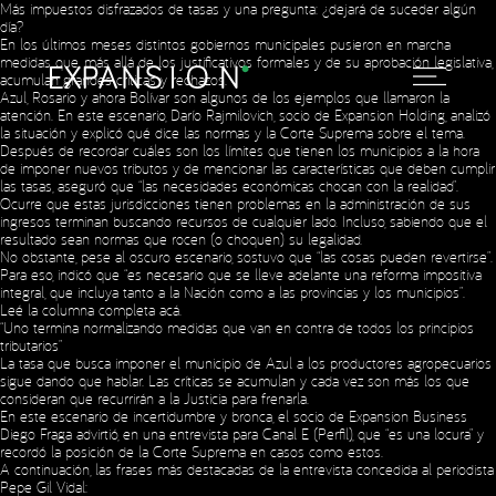
Más impuestos disfrazados de tasas y una pregunta: ¿dejará de suceder algún
día?
En los últimos meses distintos gobiernos municipales pusieron en marcha
medidas que, más allá de los justificativos formales y de su aprobación legislativa,
acumulan grandes críticas y rechazos.
Azul, Rosario y ahora Bolívar son algunos de los ejemplos que llamaron la
atención. En este escenario, Darío Rajmilovich, socio de Expansion Holding, analizó
la situación y explicó qué dice las normas y la Corte Suprema sobre el tema.
Después de recordar cuáles son los límites que tienen los municipios a la hora
de imponer nuevos tributos y de mencionar las características que deben cumplir
las tasas, aseguró que “las necesidades económicas chocan con la realidad”.
Ocurre que estas jurisdicciones tienen problemas en la administración de sus
ingresos terminan buscando recursos de cualquier lado. Incluso, sabiendo que el
resultado sean normas que rocen (o choquen) su legalidad.
No obstante, pese al oscuro escenario, sostuvo que “las cosas pueden revertirse”.
Para eso, indicó que “es necesario que se lleve adelante una reforma impositiva
integral, que incluya tanto a la Nación como a las provincias y los municipios”.
Leé la columna completa
acá
.
“Uno termina normalizando medidas que van en contra de todos los principios
tributarios”
La tasa que busca imponer el municipio de Azul a los productores agropecuarios
sigue dando que hablar. Las críticas se acumulan y cada vez son más los que
consideran que recurrirán a la Justicia para frenarla.
En este escenario de incertidumbre y bronca, el socio de Expansion Business
Diego Fraga advirtió, en una entrevista para Canal E (Perfil), que “es una locura” y
recordó la posición de la Corte Suprema en casos como estos.
A continuación, las frases más destacadas de la entrevista concedida al periodista
Pepe Gil Vidal: