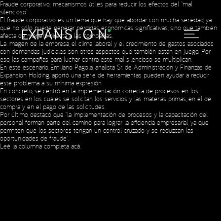
Fraude corporativo: mecanismos útiles para reducir los efectos del “mal
silencioso”
El fraude corporativo es un tema que hay que abordar con mucha seriedad, ya
que no sólo puede generar pérdidas económicas significativas, sino que también
afecta de manera directa a las compañías.
La imagen de la empresa, el clima laboral y el crecimiento de gastos asociados
con demandas judiciales son otros aspectos que también están en juego. Por
eso, las campañas para luchar contra este mal silencioso se multiplican.
En este escenario, Emiliano Pagola, analista Sr. de Administración y Finanzas de
Expansion Holding, aportó una serie de herramientas pueden ayudar a reducir
Social Media
este problema a su mínima expresión.
En concreto, se centró en la implementación correcta de procesos en los
sectores en los cuales se solicitan los servicios y las materias primas, en el de
compra y en el pago de las solicitudes.
Por último, destacó que “la implementación de procesos y la capacitación del
Copyright © 2023 Expansion.
All rights reserved.
Privacy Policy
personal forman parte del camino para lograr la eficiencia empresarial, ya que
permiten que los sectores tengan un control cruzado y se reduzcan las
oportunidades de fraude”.
Leé la columna completa
acá
.