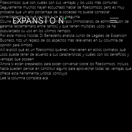
Fideicomisos: qué son, cuáles son sus ventajas y los usos más comunes
Seguramente muchos hayan escuchado hablar de fideicomisos, pero es muy
probable que un alto porcentaje de la sociedad no puede contestar
correctamente de qué se trata si se les pregunta.
Ocurre que -dado que existen distintos tipos (inmobiliarios, de administración, de
garantía, testamentario, entre tantos) y que tienen múltiples usos- se ha
popularizado su uso en los últimos tiempos.
Por este motivo, Nicolás Di Benedetto, analista Junior de Legales de Expansion
Social Media
Business, hizo un repaso de los aspectos más relevantes en su columna de
opinión para Ámbito.
Allí explicó qué es un fideicomiso, quiénes intervienen en estos contratos, qué
usos puede tener de acuerdo a sus características y cuáles son los beneficios y
ventajas que poseen.
Copyright © 2023 Expansion.
All rights reserved.
Privacy Policy
“Ahora sí están preparados para poder conversar sobre los fideicomisos. Incluso,
hasta pueden pensar en constituir alguno para aprovechar todas las ventajas que
ofrece esta herramienta jurídica”, concluyó.
Leé la columna completa acá.