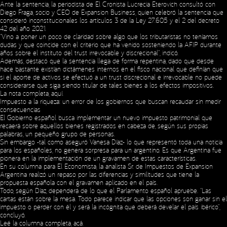
Ante la sentencia, la periodista de El Cronista Lucrecia Eterovich consultó con
Diego Fraga, socio y CEO de Expansion Business, quien celebró la sentencia que
consideró inconstitucionales los artículos 3 de la Ley 27.605 y el 2 del decreto
42 del año 2021.
“Vino a poner un poco de claridad sobre algo que los tributaristas no teníamos
dudas y que coincide con el criterio que ha venido sosteniendo la AFIP durante
años sobre el instituto del trust irrevocable y discrecional”, indicó.
Además, destacó que la sentencia llega de forma repentina, dado que desde
hace bastante existían dictámenes internos en el fisco nacional que definían que
si el aporte de activos se efectuó a un trust discrecional e irrevocable no puede
considerarse que siga siendo titular de tales bienes a los efectos impositivos.
La nota completa,
aquí
.
Impuesto a la riqueza: un error de los gobiernos que buscan recaudar sin medir
consecuencias
El Gobierno español busca implementar un nuevo impuesto patrimonial que
recaerá sobre aquellos bienes registrados en cabeza de, según sus propias
palabras, un pequeño grupo de personas.
Sin embargo -tal como aseguró Vanesa Díaz- lo que representó toda una noticia
para los españoles, no genera sorpresa para un argentino. Es que Argentina fue
Social Media
pionera en la implementación de un gravamen de estas características.
En su columna para El Economista, la analista Sr. de Impuestos de Expansion
Argentina realizó un repaso por las diferencias y similitudes que tiene la
propuesta española con el gravamen aplicado en el país.
Todo, según Díaz, dependerá de lo que el Parlamento español apruebe. “Las
Copyright © 2023 Expansion.
All rights reserved.
Privacy Policy
cartas están sobre la mesa. Todo parece indicar que las opciones son ganar sin el
impuesto o perder con él y será la incógnita que deberá develar el país ibérico”,
concluyó.
Leé la columna completa,
acá
.