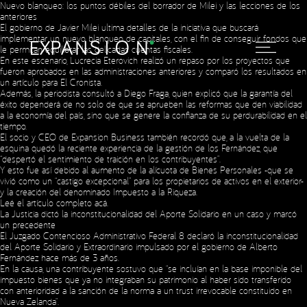
Nuevo blanqueo: los puntos débiles del borrador de Milei y las lecciones de los
anteriores
El gobierno de Javier Milei ultima detalles de la iniciativa que buscará
implementar un nuevo blanqueo de capitales, con el fin de conseguir fondos que
le permitan equilibrar las delicadas cuentas fiscales.
En este escenario, Lucrecia Eterovich realizó un repaso por los proyectos que
fueron aprobados en las administraciones anteriores y comparó los resultados en
un artículo para El Cronista.
Además, la periodista consultó a Diego Fraga, quien explicó que la garantía del
éxito dependerá de no solo de que se aprueben las reformas que den viabilidad
a la economía del país, sino que se genere la confianza de su perdurabilidad en el
tiempo.
El socio y CEO de Expansion Business también recordó que, a la vuelta de la
esquina quedó la reciente experiencia de la gestión de los Fernández, que
“despertó el sentimiento de traición en los contribuyentes”.
Y esto fue así debido al aumento de la alícuota de Bienes Personales -que se
vivió como un “castigo excepcional” para los propietarios de activos en el exterior-
y la creación del denominado Impuesto a la Riqueza.
Leé el artículo completo
acá
.
La Justicia dictó la inconstitucionalidad del Aporte Solidario en un caso y marcó
un precedente
El Juzgado Contencioso Administrativo Federal 8 declaró la inconstitucionalidad
del Aporte Solidario y Extraordinario impulsado por el gobierno de Alberto
Fernández hace más de 3 años.
En la causa, una contribuyente sostuvo que “se incluían en la base imponible del
impuesto bienes que ya no integraban su patrimonio al haber sido transferido
con anterioridad a la sanción de la norma a un trust irrevocable constituido en
Nueva Zelanda”.