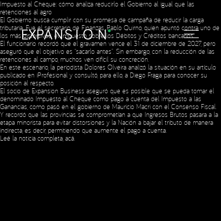
Impuesto al Cheque: cómo analiza reducirlo el Gobierno al igual que las
retenciones al agro
El Gobierno busca cumplir con su promesa de campaña de reducir la carga
tributaria. Fue el secretario de Finanzas, Pablo Quirno, quien apuntó contra uno de
los más distorsivos: el Impuesto sobre los Débitos y Créditos bancarios.
El funcionario recordó que el gravamen vence el 31 de diciembre de 2027, pero
aseguró que el objetivo es “sacarlo antes”. Sin embargo, con la reducción de las
retenciones al campo, muchos ven difícil su concreción.
En este escenario, la periodista Dolores Olveira analizó la situación en su artículo
Social Media
publicado en iProfesional y consultó, para ello, a Diego Fraga para conocer su
posición al respecto.
El socio de Expansion Business aseguró que es posible que se pueda tomar el
denominado Impuesto al Cheque como pago a cuenta del Impuesto a las
Ganancias, como pasó en el gobierno de Mauricio Macri con el Consenso Fiscal.
Copyright © 2023 Expansion.
All rights reserved.
Privacy Policy
Y recordó que las provincias se comprometían a que Ingresos Brutos pasara a la
etapa minorista para evitar distorsiones y la Nación a bajar el tributo de manera
indirecta, es decir, permitiendo que aumente el pago a cuenta.
Leé la noticia completa,
acá
.