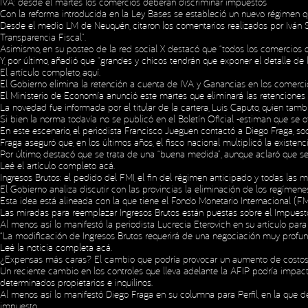
IVA: desde el martes los comercios deberán discriminar impuestos
Con la reforma introducida en la Ley Bases se estableció un nuevo régimen qu
Desde el medio LM de Neuquén, citaron los comentarios realizados por Iván 
Transparencia Fiscal”.
Asimismo, en su posteo de la red social X destacó que “todos los comercios de
Y, por último, añadió que “grandes y chicos tendrán que exponer el detalle de 
El artículo completo,
aquí
.
El Gobierno elimina la retención a cuenta de IVA y Ganancias en los comer
El Ministerio de Economía anunció este martes que eliminará las retenciones
La novedad fue informada por el titular de la cartera, Luis Caputo, quien tam
Si bien la norma todavía no se publicó en el Boletín Oficial -estiman que se 
En este escenario, el periodista Francisco Jueguen contactó a Diego Fraga, so
Fraga aseguró que, en los últimos años, el fisco nacional multiplicó la exist
Por último, destacó que se trata de una “buena medida”, aunque aclaró que s
Leé el artículo completo
acá
.
Ingresos Brutos: el pedido del FMI, el fin del régimen anticipado y todas las 
El Gobierno analiza discutir con las provincias la eliminación de los regímen
Esta idea está alineada con la que tiene el Fondo Monetario Internacional (F
Las miradas para reemplazar Ingresos Brutos están puestas sobre el Impuesto 
Al menos así lo manifestó la periodista Lucrecia Eterovich en su artículo para
“La modificación de Ingresos Brutos requerirá de una negociación muy profu
Leé la noticia completa
acá
.
¿Expensas más caras? El cambio que podría provocar un aumento de costos p
Un reciente cambio en los controles que lleva adelante la AFIP podría impact
determinados propietarios e inquilinos.
Al menos así lo manifestó Diego Fraga en su columna para Perfil, en la que d
impuesto.