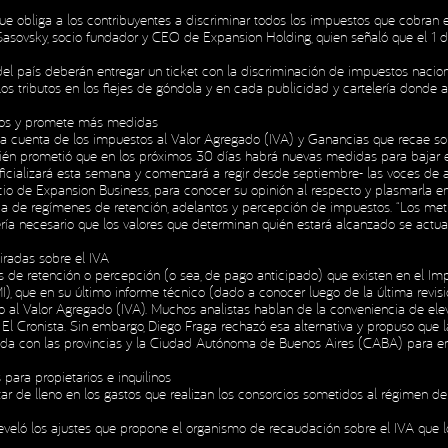
e obliga a los contribuyentes a discriminar todos los impuestos que cobran e
Sasovsky, socio fundador y CEO de Expansion Holding, quien señaló que el 1
l país deberán entregar un ticket con la discriminación de impuestos nacional
los tributos en los flejes de góndola y en cada publicidad y cartelería donde 
cios y promete más medidas
 a cuenta de los impuestos al Valor Agregado (IVA) y Ganancias que recae so
bién prometió que en los próximos 30 días habrá nuevas medidas para bajar el 
oficializará esta semana y comenzará a regir desde septiembre- las voces de al
cio de Expansion Business, para conocer su opinión al respecto y plasmarla en
encia de regímenes de retención, adelantos y percepción de impuestos. “Los met
ería necesario que los valores que determinan quién estará alcanzado se actu
miradas sobre el IVA
es de retención o percepción (o sea, de pago anticipado) que existen en el Imp
MI), que en su último informe técnico (dado a conocer luego de la última revi
al Valor Agregado (IVA). Muchos analistas hablan de la conveniencia de elevar
 El Cronista. Sin embargo, Diego Fraga rechazó esa alternativa y propuso que l
nda con las provincias y la Ciudad Autónoma de Buenos Aires (CABA) para enc
ara propietarios e inquilinos
ar de lleno en los gastos que realizan los consorcios sometidos al régimen d
eveló los ajustes que propone el organismo de recaudación sobre el IVA que lo