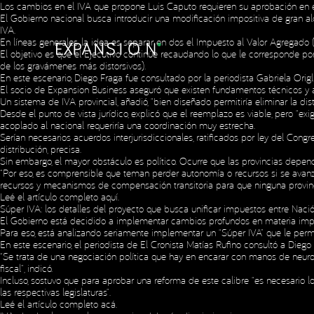
Los cambios en el IVA que propone Luis Caputo requieren su aprobación en 
El Gobierno nacional busca introducir una modificación impositiva de gran al
IVA.
En líneas generales, la idea es separar en dos el Impuesto al Valor Agregado (
El objetivo es que el Ejecutivo continúe recaudando lo que le corresponde por
de los gravámenes más distorsivos).
En este escenario, Diego Fraga fue consultado por la periodista Gabriela Ori
El socio de Expansion Business aseguró que existen fundamentos técnicos y ant
Un sistema de IVA provincial, añadió, “bien diseñado permitiría eliminar la dist
Desde el punto de vista jurídico, explicó que el reemplazo es viable, pero “exig
acoplado al nacional requeriría una coordinación muy estrecha.
Serían necesarios acuerdos interjurisdiccionales, ratificados por ley del Cong
distribución, precisa.
Sin embargo, el mayor obstáculo es político. Ocurre que las provincias dep
“Por eso, es comprensible que teman perder autonomía o recursos si se avanza 
recursos y mecanismos de compensación transitoria para que ninguna provinc
Leé el artículo completo
aquí
.
Súper IVA: los detalles del proyecto que busca unificar impuestos entre Nació
El Gobierno está decidido a implementar cambios profundos en materia imposit
Para eso, está analizando seriamente implementar un “Súper IVA” que le permi
En este escenario, el periodista de El Cronista Matías Rufino consultó a Diego
“Se trata de una negociación política que hay en encarar con manos de neuro
fiscal”, indicó.
Incluso, sostuvo que para aprobar una reforma de este calibre “es necesario
las respectivas legislaturas”.
Leé el artículo completo
acá
.