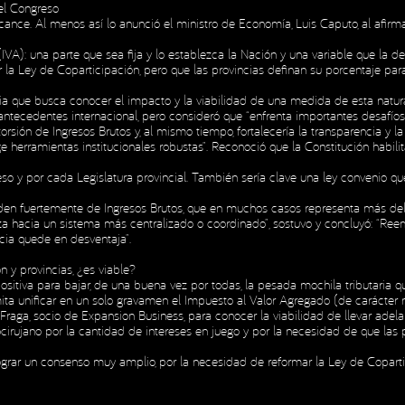
el Congreso
cance. Al menos así lo anunció el ministro de Economía, Luis Caputo, al afir
H
IVA): una parte que sea fija y lo establezca la Nación y una variable que la d
H
 la Ley de Coparticipación, pero que las provincias definan su porcentaje para
glia que busca conocer el impacto y la viabilidad de una medida de esta natur
ecedentes internacional, pero consideró que “enfrenta importantes desafíos po
orsión de Ingresos Brutos y, al mismo tiempo, fortalecería la transparencia y la 
e herramientas institucionales robustas”. Reconoció que la Constitución habilita
reso y por cada Legislatura provincial. También sería clave una ley convenio q
enden fuertemente de Ingresos Brutos, que en muchos casos representa más de
hacia un sistema más centralizado o coordinado”, sostuvo y concluyó: “Reempla
ia quede en desventaja”.
n y provincias, ¿es viable?
iva para bajar, de una buena vez por todas, la pesada mochila tributaria que
ta unificar en un solo gravamen el Impuesto al Valor Agregado (de carácter na
 Fraga, socio de Expansion Business, para conocer la viabilidad de llevar adela
cirujano por la cantidad de intereses en juego y por la necesidad de que la
 lograr un consenso muy amplio, por la necesidad de reformar la Ley de Copar