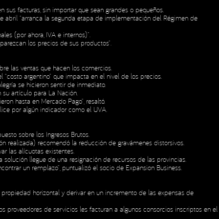
n sus facturas, sin importar que sean grandes o pequeños.
 de abril “arranca la segunda etapa de implementación del Régimen de
es (por ahora, IVA e internos)”.
aparezcan los precios de sus productos”.
bre las ventas que hacen los comercios.
“costo argentino” que impacta en el nivel de los precios.
egría se hicieron sentir de inmediato.
 su artículo para La Nación.
ieron hasta en Mercado Pago”, resaltó.
alice por algún indicador como el UVA.
uesto sobre los Ingresos Brutos.
sión realizada) recomendó la reducción de gravámenes distorsivos.
 las alícuotas existentes.
a solución llegue de una resignación de recursos de las provincias.
ontrar un remplazo”, puntualizó el socio de Expansion Business.
e propiedad horizontal y derivar en un incremento de las expensas de
s proveedores de servicios les facturan a algunos consorcios inscriptos en el