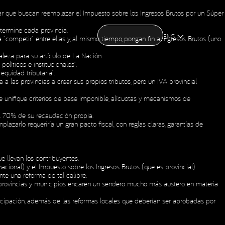
mar que buscan reemplazar el Impuesto sobre los Ingresos Brutos por un Súper
CONTACT US
CONTACT US
OME
ABOUT US
NEWS
HOLDING
etermine cada provincia.
OME
ABOUT US
NEWS
HOLDING
ENG
 “competir” entre ellas y, al mismo tiempo, pongan fin a Ingresos Brutos (uno
aleza para su artículo de La Nación.
líticos e institucionales”.
equidad tributaria”.
 a las provincias a crear sus propios tributos, pero un IVA provincial
ue unifique criterios de base imponible, alícuotas y mecanismos de
l 70% de su recaudación propia.
zarlo requeriría un gran pacto fiscal, con reglas claras, garantías de
 llevan los contribuyentes.
cional) y el Impuesto sobre los Ingresos Brutos (que es provincial).
nte una reforma de tal calibre.
s provincias y municipios encaren un sendero mucho más austero en materia
ticipación, además de las reformas locales que deberían ser aprobadas por