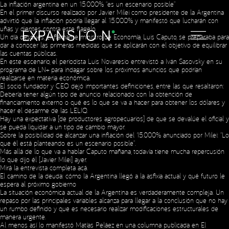
La inflación argentina en un 15.000% “es un escenario posible”
En el primer discurso realizado por Javier Milei como presidente de la Argentina
advirtió que la inflación podría llegar al 15.000% y manifestó que lucharán con
uñas y dientes contra este flagelo.
Un día después, el flamante ministro de Economía, Luis Caputo, se preparaba para
dar a conocer las primeras medidas que se aplicarán con el objetivo de equilibrar
las cuentas públicas.
En este escenario, el periodista Luis Novaresio entrevistó a Iván Sasovsky en su
programa de LN+ para indagar sobre los próximos anuncios que podrían
realizarse en materia económica.
El socio fundador y CEO dejó importantes definiciones, entre las que resaltaron:
Debería tener algún tipo de anuncio relacionado con la obtención de
financiamiento externo o qué es lo que se va a hacer para obtener los dólares y
hacer el desarme de las LELIQ.
Hay una expectativa [de productores agropecuarios] de que se devalúe el oficial y
se pueda liquidar a un tipo de cambio mayor.
Sobre la posibilidad de alcanzar una inflación del 15.000% anunciado por Milei: “Lo
que él está planteando es un escenario posible”.
Más allá de lo que va a hablar Caputo mañana, todavía tiene mucha repercusión
lo que dijo él [Javier Milei] ayer.
Mirá la entrevista completa
acá
.
El camino de la deuda: cómo la Argentina llegó a la asfixia actual y qué futuro le
espera al próximo gobierno
La situación económica actual de la Argentina es verdaderamente compleja. Un
repaso por las principales variables alcanza para llegar a la conclusión que no hay
un rumbo definido y que es necesario realizar modificaciones estructurales de
manera urgente.
Al menos así lo manifestó Matías Peláez en una columna publicada en El