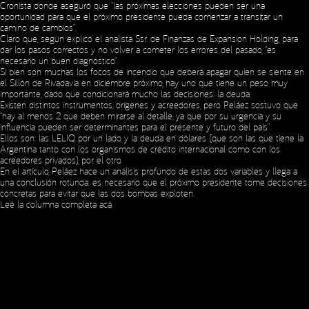
Cronista donde aseguró que “las próximas elecciones pueden ser una
oportunidad para que el próximo presidente pueda comenzar a transitar un
camino de cambios”.
Claro que, según explicó el analista Ssr. de Finanzas de Expansion Holding, para
dar los pasos correctos y no volver a cometer los errores del pasado, “es
necesario un buen diagnóstico”.
Si bien son muchas los focos de incendio que deberá apagar quien se siente en
el Sillón de Rivadavia en diciembre próximo, hay uno que tiene un peso muy
importante, dado que condicionará mucho las decisiones: la deuda.
Existen distintos instrumentos, orígenes y acreedores, pero Peláez sostuvo que
Social Media
“hay al menos 2 que deben mirarse al detalle, ya que por su urgencia y su
influencia pueden ser determinantes para el presente y futuro del país”.
Ellos son: las LELIQ, por un lado, y la deuda en dólares (que son las que tiene la
Argentina tanto con los organismos de crédito internacional como con los
acreedores privados), por el otro.
Copyright © 2023 Expansion.
All rights reserved.
Privacy Policy
En el artículo, Peláez hace un análisis profundo de estas dos variables y llega a
una conclusión rotunda: es necesario que el próximo presidente tome decisiones
concretas para evitar que las dos bombas exploten.
Leé la columna completa
acá
.