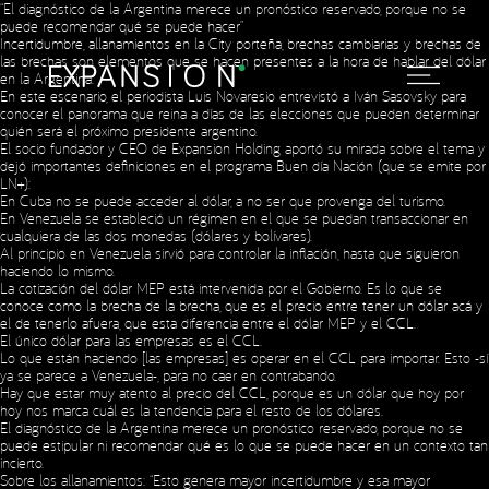
“El diagnóstico de la Argentina merece un pronóstico reservado, porque no se
puede recomendar qué se puede hacer”
Incertidumbre, allanamientos en la City porteña, brechas cambiarias y brechas de
las brechas son elementos que se hacen presentes a la hora de hablar del dólar
en la Argentina.
En este escenario, el periodista Luis Novaresio entrevistó a Iván Sasovsky para
conocer el panorama que reina a días de las elecciones que pueden determinar
quién será el próximo presidente argentino.
El socio fundador y CEO de Expansion Holding aportó su mirada sobre el tema y
dejó importantes definiciones en el programa Buen día Nación (que se emite por
LN+):
En Cuba no se puede acceder al dólar, a no ser que provenga del turismo.
En Venezuela se estableció un régimen en el que se puedan transaccionar en
cualquiera de las dos monedas (dólares y bolívares).
Al principio en Venezuela sirvió para controlar la inflación, hasta que siguieron
haciendo lo mismo.
La cotización del dólar MEP está intervenida por el Gobierno. Es lo que se
conoce como la brecha de la brecha, que es el precio entre tener un dólar acá y
el de tenerlo afuera, que esta diferencia entre el dólar MEP y el CCL.
El único dólar para las empresas es el CCL.
Lo que están haciendo [las empresas] es operar en el CCL para importar. Esto -sí
ya se parece a Venezuela-, para no caer en contrabando.
Hay que estar muy atento al precio del CCL, porque es un dólar que hoy por
hoy nos marca cuál es la tendencia para el resto de los dólares.
El diagnóstico de la Argentina merece un pronóstico reservado, porque no se
puede estipular ni recomendar qué es lo que se puede hacer en un contexto tan
incierto.
Sobre los allanamientos: “Esto genera mayor incertidumbre y esa mayor