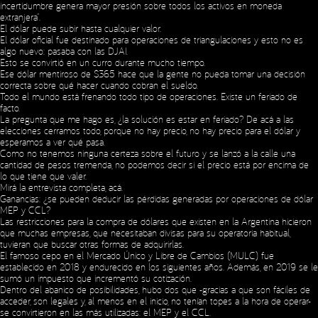
incertidumbre genera mayor presión sobre todos los activos en moneda
extranjera”.
El dólar puede subir hasta cualquier valor.
El dólar oficial fue destinado para operaciones de triangulaciones y esto no es
algo nuevo: pasaba con las DJAI.
Esto se convirtió en un curro durante mucho tiempo.
Ese dólar mentiroso de $365 hace que la gente no pueda tomar una decisión
correcta sobre qué hacer cuando cobran el sueldo.
Todo el mundo está frenando todo tipo de operaciones. Existe un feriado de
facto.
La pregunta que me hago es, ¿la solución es estar en feriado? De acá a las
elecciones cerramos todo, porque no hay precio, no hay precio para el dólar y
esperamos a ver qué pasa.
Como no tenemos ninguna certeza sobre el futuro y se lanzó a la calle una
cantidad de pesos tremenda, no podemos decir si el precio está por encima de
lo que tiene que valer.
Mirá la entrevista completa,
acá
.
Ganancias: ¿se pueden deducir las pérdidas generadas por operaciones de dólar
MEP y CCL?
Las restricciones para la compra de dólares que existen en la Argentina hicieron
que muchas empresas, que necesitaban divisas para su operatoria habitual,
tuvieran que buscar otras formas de adquirirlas.
El famoso cepo en el Mercado Único y Libre de Cambios (MULC) fue
establecido en 2018 y endurecido en los siguientes años. Además, en 2019 se le
sumó un impuesto que incrementó su cotización.
Dentro del abanico de posibilidades, hubo dos que -gracias a que son fáciles de
acceder, son legales y, al menos en el inicio, no tenían topes a la hora de operar-
se convirtieron en las más utilizadas: el MEP y el CCL.