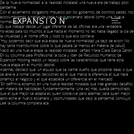
De la “nueva normalidad” a la “realidad instalada”, una nueva era de trabajo post
pandemia
Con el aislamiento obligatorio impuesto por los gobiernos de distintos países, nos
acostumbramos a hablar de cada nuevo escenario laboral como una “nueva
normalidad”.
Es que trabajar desde un lugar diferente de las oficinas era una verdadera
novedad, para los muchos a que hasta el momento no les había llegado la ola de
la virtualidad y el home office, y todo lo que eso conlleva.
“Hoy, podemos decir que esa etapa de ‘nueva normalidad’ ya dejó de existir. No
hay tanta incertidumbre sobre lo que pasará (al menos en materia de salud).
Nació así una nueva etapa: la ‘realidad instalada’”, señaló María Clara García Zanón.
En su columna para iProfesional, la socia y líder de Recursos Humanos de
Expansion Holding realizó un repaso sobre las características que tiene esta
Social Media
nueva etapa en el mundo laboral.
Además, destacó que “un equipo que se siente dueño, que propone ideas o que
se atreve a tomar ciertas decisiones es el que marca la diferencia, el que hace
dinámico el negocio y el que establece un diferencial en el mercado”.
“En definitiva, estamos en una nueva realidad instalada, que trae grandes desafíos
Copyright © 2023 Expansion.
All rights reserved.
Privacy Policy
en materia de habilidades fundamentalmente. Una vez más, queda demostrado
que el que mejor se adapta es quien sobrevive, pero, además, será quien mejor
aproveche el nuevo escenario y oportunidades que dejó la pandemia”, concluyó.
Leé la columna completa
acá
.