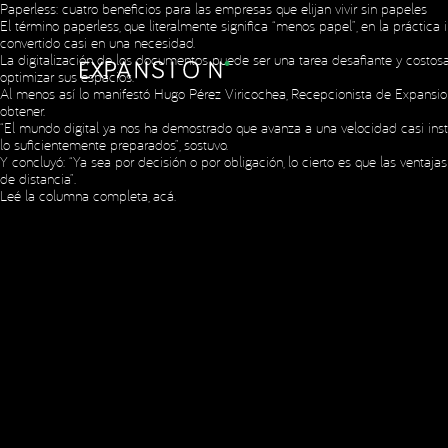
Paperless: cuatro beneficios para las empresas que elijan vivir sin papeles
El término paperless, que literalmente significa “menos papel”, en la práctic
convertido casi en una necesidad.
La digitalización de los documentos puede ser una tarea desafiante y costosa,
optimizar sus espacios.
Al menos así lo manifestó Hugo Pérez Viricochea, Recepcionista de Expansion
obtener.
“El mundo digital ya nos ha demostrado que avanza a una velocidad casi ins
Copyright © 2023 Expansion.
All rights reserved.
Privacy Policy
lo suficientemente preparados”, sostuvo.
Y concluyó: “Ya sea por decisión o por obligación, lo cierto es que las vent
de distancia”.
Leé la columna completa,
acá
.