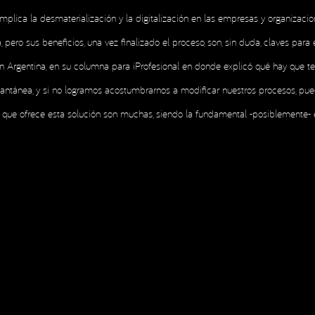
a implica la desmaterialización y la digitalización en las empresas y organiza
H
 pero sus beneficios, una vez finalizado el proceso, son, sin duda, claves par
H
 Argentina, en su columna para iProfesional en donde explicó qué hay que ten
tantánea, y si no logramos acostumbrarnos a modificar nuestros procesos, p
ajas que ofrece esta solución son muchas, siendo la fundamental -posiblemente