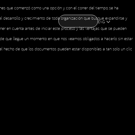
ciones que comenzó como una opción y, con el correr del tiempo, se ha
CONTACT US
CONTACT US
OME
ABOUT US
NEWS
HOLDING
a el desarrollo y crecimiento de toda organización que busque expandirse y
OME
ABOUT US
NEWS
HOLDING
ENG
er en cuenta antes de iniciar este proceso y las ventajas que se pueden
uede que llegue un momento en que nos veamos obligados a hacerlo sin estar
Social Media
- el hecho de que los documentos pueden estar disponibles a tan solo un clic