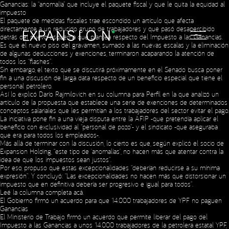
Ganancias: la “anomalía” que incluye el paquete fiscal y que le quita la equidad al
impuesto
El paquete de medidas fiscales trae escondido un artículo que afecta
directamente a un reducido grupo de trabajadores y que pasó desapercibido
detrás del nuevo esquema que plantea respecto del Impuesto a las Ganancias.
Es que el nuevo piso del gravamen, sumado a las nuevas escalas y la eliminación
de algunas deducciones y exenciones, terminaron acaparando la atención de
todos los “flashes”.
Sin embargo, el texto que se discutirá próximamente en el Senado busca poner
fin a una discusión de larga data respecto de un beneficio especial que tiene el
personal petrolero.
Así lo explicó Darío Rajmilovich en su columna para Perfil en la que analizó un
artículo de la propuesta que establece una serie de exenciones de determinados
conceptos salariales que les permitían a los trabajadores del sector evitar el pago.
La iniciativa pone fin a una vieja disputa entre la AFIP -que pretendía aplicar el
beneficio con exclusividad al “personal de pozo”- y el sindicato -que aseguraba
que era para todos los empleados-.
Más allá de terminar con la discusión, lo cierto es que, según explicó el socio de
Expansion Holding, “este tipo de ‘anomalías’, no hacen más que atentar contra la
idea de que los impuestos sean justos”.
Por eso, propuso que estas excepcionalidades “deberían reducirse a su mínima
expresión”. Y concluyó: “Las excepcionalidades no hacen más que distorsionar un
impuesto que en definitiva debería ser progresivo e igual para todos”.
Leé la columna completa
acá
.
El Gobierno firmó un acuerdo para que 14.000 trabajadores de YPF no paguen
Ganancias
El Ministerio de Trabajo firmó un acuerdo que permite liberar del pago del
Impuesto a las Ganancias a unos 14.000 trabajadores de la petrolera estatal YPF,