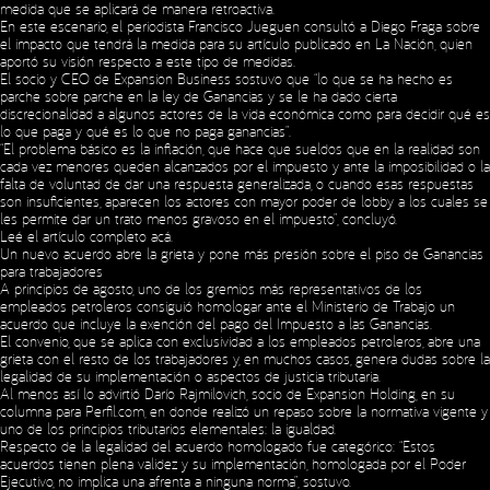
medida que se aplicará de manera retroactiva.
En este escenario, el periodista Francisco Jueguen consultó a Diego Fraga sobre
el impacto que tendrá la medida para su artículo publicado en La Nación, quien
aportó su visión respecto a este tipo de medidas.
El socio y CEO de Expansion Business sostuvo que “lo que se ha hecho es
parche sobre parche en la ley de Ganancias y se le ha dado cierta
discrecionalidad a algunos actores de la vida económica como para decidir qué es
lo que paga y qué es lo que no paga ganancias”.
“El problema básico es la inflación, que hace que sueldos que en la realidad son
cada vez menores queden alcanzados por el impuesto y ante la imposibilidad o la
falta de voluntad de dar una respuesta generalizada, o cuando esas respuestas
son insuficientes, aparecen los actores con mayor poder de lobby a los cuales se
les permite dar un trato menos gravoso en el impuesto”, concluyó.
Leé el artículo completo
acá
.
Un nuevo acuerdo abre la grieta y pone más presión sobre el piso de Ganancias
para trabajadores
A principios de agosto, uno de los gremios más representativos de los
empleados petroleros consiguió homologar ante el Ministerio de Trabajo un
acuerdo que incluye la exención del pago del Impuesto a las Ganancias.
El convenio, que se aplica con exclusividad a los empleados petroleros, abre una
grieta con el resto de los trabajadores y, en muchos casos, genera dudas sobre la
legalidad de su implementación o aspectos de justicia tributaria.
Al menos así lo advirtió Darío Rajmilovich, socio de Expansion Holding, en su
columna para Perfil.com, en donde realizó un repaso sobre la normativa vigente y
uno de los principios tributarios elementales: la igualdad.
Respecto de la legalidad del acuerdo homologado fue categórico: “Estos
acuerdos tienen plena validez y su implementación, homologada por el Poder
Ejecutivo, no implica una afrenta a ninguna norma”, sostuvo.