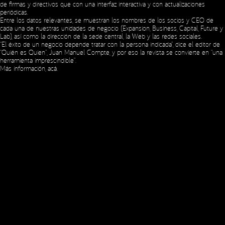
de firmas y directivos que con una interfaz interactiva y con actualizaciones
periódicas.
Entre los datos relevantes, se muestran los nombres de los socios y CEO de
cada una de nuestras unidades de negocio (Expansion, Business, Capital, Future y
Lab), así como la dirección de la sede central, la Web y las redes sociales.
Copyright © 2023 Expansion.
All rights reserved.
Privacy Policy
“El éxito de un negocio depende tratar con la persona indicada”, dice el editor de
“Quién es Quien”, Juan Manuel Compte, y por eso la revista se convierte en “una
herramienta imprescindible”.
Más información,
acá
.