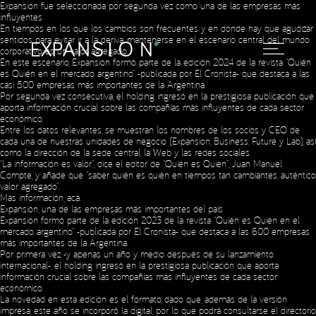
Expansion fue seleccionada por segunda vez como una de las empresas más
influyentes
En tiempos en los que los cambios son frecuentes y en donde hay que agudizar
sentidos para evitar ir a la deriva, mantenerse en el escenario central del mundo
corporativo es un valor agregado.
En este escenario, Expansion formó parte de la edición 2024 de la revista “Quién
es Quién en el mercado argentino” -publicada por El Cronista- que destaca a las
casi 500 empresas más importantes de la Argentina.
Por segunda vez consecutiva, el holding ingresó en la prestigiosa publicación que
aporta información crucial sobre las compañías más influyentes de cada sector
económico.
Entre los datos relevantes, se muestran los nombres de los socios y CEO de
cada una de nuestras unidades de negocio (Expansion, Business, Future y Lab), así
como la dirección de la sede central, la Web y las redes sociales.
“La información es valor”, dice el editor de “Quién es Quien”, Juan Manuel
Compte, y añade que “saber quién es quién en tiempos tan cambiantes, auténtico
valor agregado”.
Más información,
acá
.
Expansion, una de las empresas más importantes del país
Expansion formó parte de la edición 2023 de la revista “Quién es Quién en el
mercado argentino” -publicada por El Cronista- que destaca a las 600 empresas
más importantes de la Argentina.
Por primera vez -y apenas un año y medio después de su lanzamiento
internacional-, el holding ingresó en la prestigiosa publicación que aporta
información crucial sobre las compañías más influyentes de cada sector
económico.
La novedad en esta edición es el formato, dado que, además de la versión
impresa, este año se incorporó la digital, por lo que podrá consultarse el directorio
Social Media