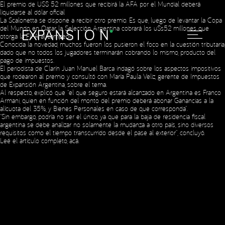
El premio de US$ 52 millones que recibirá la AFA por el Mundial deberá
liquidarse al dólar oficial
La Scalonetta se dispone a recibir otro premio. Es que, luego de levantar la Copa
del Mundo en Qatar, la Selección Argentina cobrará los u$s52 millones que
otorga la FIFA al campeón.
Conocida la novedad, muchos fueron los pusieron el foco en la cuestión tributaria,
dado que no todos los jugadores terminarán cobrando lo mismo, producto del
pago de impuestos.
El periodista de Clarín Juan Manuel Barca indagó sobre los aspectos impositivos
Social Media
que rodearon al premio y consultó con María Paula Veliz, gerente de Impuestos
de Expansión Argentina, sobre el tema.
Al respecto, explicó que “el que seguro estará alcanzado en Argentina es Franco
Armani, quien en función del monto del premio deberá abonar Ganancias a la
alícuota del 35%, y Bienes Personales en caso de que corresponda”.
Copyright © 2023 Expansion.
All rights reserved.
Privacy Policy
“Sin embargo, podría no ser el único, ya que para la baja de residencia fiscal
argentina se debe analizar no solamente la mudanza a otro país, sino diversos
requisitos como el tiempo transcurrido desde el pase al exterior”, concluyó.
Leé el artículo completo,
acá
.