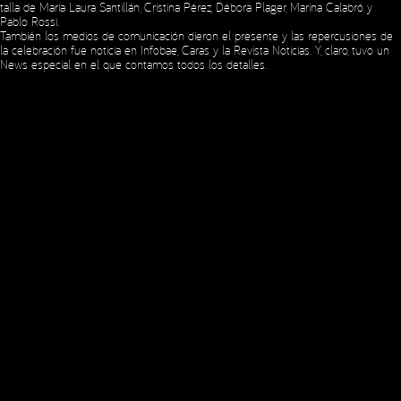
talla de María Laura Santillán, Cristina Pérez, Débora Plager, Marina Calabró y
Copyright © 2023 Expansion.
All rights reserved.
Privacy Policy
Pablo Rossi.
También los medios de comunicación dieron el presente y las repercusiones de
la celebración fue noticia en
Infobae
,
Caras
y la
Revista Noticias
. Y, claro, tuvo un
News especial en el que contamos todos los detalles.