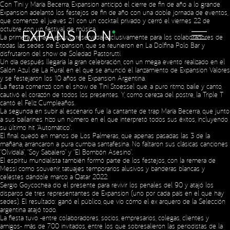
Con Tini y María Becerra, Expansion anticipó el cierre de fin de año a lo grande
Expansion adelantó los festejos de fin de año con una doble jornada de eventos,
que comenzó el jueves 21 con un cocktail privado y cerró el viernes 22 de
octubre con un festival de música.
La primera jornada estuvo reservada exclusivamente para los colaboradores de
todas las sedes de Expansion, que se reunieron en La Dolfina Polo Bar y
disfrutaron del show de
Soledad Pastorutti
.
Un día después llegaría la gran celebración, con un mega evento realizado en el
Salón Azul de La Rural en el que se anunció el lanzamiento de
Expansion Valores
y se festejaron los
10 años de Expansion Argentina.
La fiesta comenzó con el show de Tini Stoessel que, a puro ritmo, baile y canto,
cautivó el corazón de todos los presentes. Y, como cereza del postre, la Triple T
cantó el Feliz Cumpleaños.
La segunda en subir al escenario fue la cantante de trap María Becerra, que junto
a sus bailarines hizo un número en el que interpretó todos sus éxitos, incluyendo
su último hit “Automático”.
El final quedó en manos de Los Palmeras, que apenas pasadas las 3 de la
mañana, arrancaron a pura cumbia santafesina. No faltaron sus clásicas canciones
“Olvídala”, “Soy Sabalero” y “El Bombón Asesino”.
El espíritu mundialista también formó parte de los festejos, con la remera de
Messi como souvenir, tatuajes temporarios alusivos y banderas blancas y
celestes dándole marco a Qatar 2022.
Sergio Goycochea dio el presente para revivir los penales del 90 y atajó los
disparos de tres representantes de Expansion (uno por cada país en el que hay
Social Media
sedes). El resultado: ganó el público, que vio cómo el ex arquero de la Selección
argentina atajó todo.
La fiesta tuvo -entre colaboradores, socios, empresarios, colegas, clientes y
amigos- más de 700 invitados, entre los que sobresalieron las periodistas de la