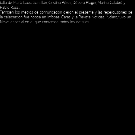
talla de María Laura Santillán, Cristina Pérez, Débora Plager, Marina Calabró y
Copyright © 2023 Expansion.
All rights reserved.
Privacy Policy
Pablo Rossi.
También los medios de comunicación dieron el presente y las repercusiones de
la celebración fue noticia en
Infobae
,
Caras
y la
Revista Noticias
. Y, claro, tuvo un
News especial en el que contamos todos los detalles.