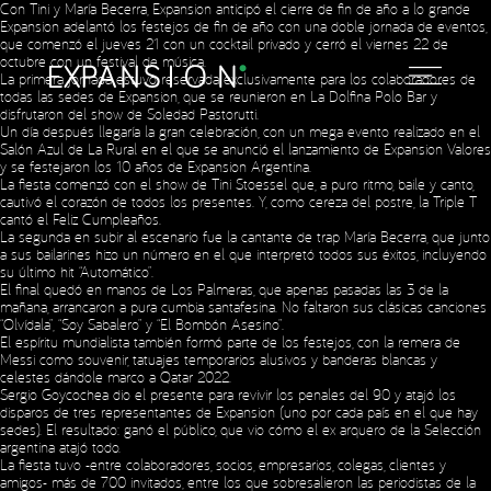
Con Tini y María Becerra, Expansion anticipó el cierre de fin de año a lo grande
Expansion adelantó los festejos de fin de año con una doble jornada de eventos,
que comenzó el jueves 21 con un cocktail privado y cerró el viernes 22 de
octubre con un festival de música.
La primera jornada estuvo reservada exclusivamente para los colaboradores de
todas las sedes de Expansion, que se reunieron en La Dolfina Polo Bar y
disfrutaron del show de
Soledad Pastorutti
.
Un día después llegaría la gran celebración, con un mega evento realizado en el
Salón Azul de La Rural en el que se anunció el lanzamiento de
Expansion Valores
y se festejaron los
10 años de Expansion Argentina.
La fiesta comenzó con el show de Tini Stoessel que, a puro ritmo, baile y canto,
cautivó el corazón de todos los presentes. Y, como cereza del postre, la Triple T
cantó el Feliz Cumpleaños.
La segunda en subir al escenario fue la cantante de trap María Becerra, que junto
a sus bailarines hizo un número en el que interpretó todos sus éxitos, incluyendo
su último hit “Automático”.
El final quedó en manos de Los Palmeras, que apenas pasadas las 3 de la
mañana, arrancaron a pura cumbia santafesina. No faltaron sus clásicas canciones
“Olvídala”, “Soy Sabalero” y “El Bombón Asesino”.
El espíritu mundialista también formó parte de los festejos, con la remera de
Messi como souvenir, tatuajes temporarios alusivos y banderas blancas y
celestes dándole marco a Qatar 2022.
Sergio Goycochea dio el presente para revivir los penales del 90 y atajó los
disparos de tres representantes de Expansion (uno por cada país en el que hay
Social Media
sedes). El resultado: ganó el público, que vio cómo el ex arquero de la Selección
argentina atajó todo.
La fiesta tuvo -entre colaboradores, socios, empresarios, colegas, clientes y
amigos- más de 700 invitados, entre los que sobresalieron las periodistas de la