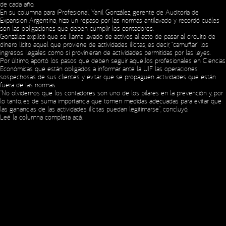
de cada año.
En su columna para iProfesional, Yanil González, gerente de Auditoría de
Expansion Argentina, hizo un repaso por las normas antilavado y recordó cuáles
son las obligaciones que deben cumplir los contadores.
González explicó que se llama lavado de activos al acto de pasar al circuito de
dinero lícito aquel que proviene de actividades ilícitas, es decir, “camuflar” los
Social Media
ingresos ilegales como si provinieran de actividades permitidas por las leyes.
Por último, aportó los pasos que deben seguir aquellos profesionales en Ciencias
Económicas que están obligados a informar ante la UIF las operaciones
sospechosas de sus clientes y evitar que se propaguen actividades que están
fuera de las normas.
Copyright © 2023 Expansion.
All rights reserved.
Privacy Policy
“No olvidemos que los contadores son uno de los pilares en la prevención y, por
lo tanto, es de suma importancia que tomen medidas adecuadas para evitar que
las ganancias de las actividades ilícitas puedan legitimarse”, concluyó.
Leé la columna completa
acá
.