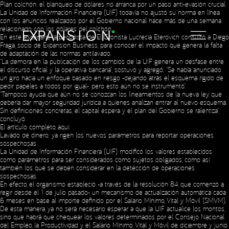
Plan colchón: el blanqueo de dólares no arranca por un paso anti-evasión crucial
La Unidad de Información Financiera (UIF) todavía no ajustó su norma en línea
con los anuncios realizados por el Gobierno nacional hace más de una semana
relacionado con los dólares del colchón.
En este escenario, la periodista de El Cronista Lucrecia Eterovich consultó a Diego
Fraga, socio de Expansion Business, para conocer el impacto que genera la falta
de adaptación de las normas antilavado.
“La demora en la publicación de los cambios de la UIF genera un desfase entre
el discurso oficial y la operativa bancaria”, sostuvo y agregó: “Se había anunciado
un giro hacia un enfoque basado en riesgo -dejando atrás el esquema rígido de
pedir papeles a todos por igual-, pero esto aún no se instrumentó”.
“Tampoco ayuda que aún no se conozcan los lineamientos de la nueva ley, que
debería dar mayor seguridad jurídica a quienes analizan entrar al nuevo esquema.
Sin definiciones concretas, el capital espera y el plan del Gobierno se ralentiza”,
concluyó.
El artículo completo,
aquí
.
Lavado de dinero: ya rigen los nuevos parámetros para reportar operaciones
sospechosas
La Unidad de Información Financiera (UIF) modificó los valores establecidos
como parámetros para ser considerados como sujetos obligados, como así
también los que se deben considerar en la detección de operaciones
sospechosas.
En efecto, el organismo estableció -a través de la resolución 84, que comenzó a
regir desde el 1 de julio pasado- un mecanismo de actualización automática cada
6 meses en base al importe definido por el Salario Mínimo, Vital y Móvil (SMVM).
De esta manera, ya no será necesario esperar a que la UIF actualice los montos,
sino que habrá que chequear los valores determinados por el Consejo Nacional
del Empleo, la Productividad y el Salario Mínimo, Vital y Móvil de diciembre y junio