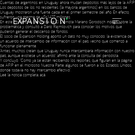
Cuentas de argentinos en Uruguay: ahora mudan depósitos más lejos de la AFIP
Los depósitos de los no residentes (la mayoría, argentinos) en los bancos de
Uruguay mostraron una fuerte caída en el primer semestre del año. En efecto,
sufrieron una merma de u$s1.427 millones.
En este contexto, el periodista de El Cronista Mariano Gorodisch indagó sobre la
problemática y consultó a Darío Rajmilovich para conocer los motivos que
pudieron generar el descenso de fondos.
Social Media
El socio de Expansion Holding aportó un dato no muy conocido: la existencia de
un acuerdo de intercambio de información con el país vecino que comenzó a
funcionar plenamente.
“Antes, muchos creían que Uruguay nunca intercambiaría información con nuestro
país, aunque existiese un acuerdo”, afirmó ante la consulta del periodista.
Copyright © 2023 Expansion.
All rights reserved.
Privacy Policy
Y concluyó: “Como ya se están recibiendo los reportes, que figuran en la página
de AFIP en el micrositio Nuestra Parte, algunos se fueron a los Estados Unidos,
donde todavía no hay intercambio efectivo”.
Leé la noticia completa,
acá
.