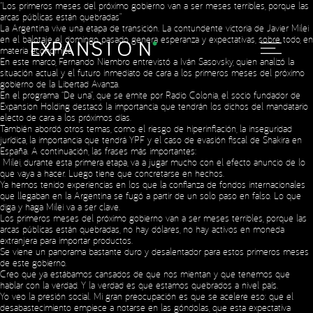
“Los primeros meses del próximo gobierno van a ser meses terribles, porque las
arcas públicas están quebradas”
La Argentina vive una etapa de transición. La contundente victoria de Javier Milei
en el balotaje el domingo pasado genera esperanza y expectativas, sobre todo, en
materia económica.
En este marco, Fernando Niembro entrevistó a Iván Sasovsky, quien analizó la
situación actual y el futuro inmediato de cara a los primeros meses del próximo
gobierno de la Libertad Avanza.
En el programa “De una”, que se emite por Radio Colonia, el socio fundador de
Expansion Holding destacó la importancia que tendrán los dichos del mandatario
electo de cara a los próximos días.
También abordó otros temas, como el riesgo de hiperinflación, la inseguridad
jurídica, la importancia que tendrá YPF y el caso de evasión fiscal de Shakira en
España. A continuación, las frases más importantes:
Milei, durante esta primera etapa, va a jugar mucho con el efecto anuncio de lo
que vaya a hacer. Luego tiene que concretarse en hechos.
Ya hemos tenido experiencias en los que la confianza de fondos internacionales
que llegaban en la Argentina se fugó a partir de un solo paso en falso. Lo que
diga y haga Milei va a ser clave.
Los primeros meses del próximo gobierno van a ser meses terribles, porque las
arcas públicas están quebradas, no hay dólares, no hay activos en moneda
extranjera para importar productos.
Se viene un panorama bastante duro y desalentador para estos primeros meses
de este gobierno.
Creo que ya estábamos cansados de que nos mientan y que tenemos que
hablar con la verdad. Y la verdad es que estamos quebrados a nivel país.
Yo veo la presión social. Mi gran preocupación es que se acelere eso: que el
desabastecimiento empiece a notarse en las góndolas, que esta expectativa