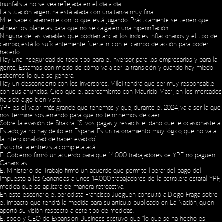
triunfalista no se vea reflejada en el día a día.
La situación argentina está atada con una tanza muy fina.
Milei sabe claramente con lo que está jugando. Prácticamente se tienen que
alinear los planetas para que no se caiga en una hiperinflación.
Ninguna de las variables que podrían anclar los índices inflacionarios y el tipo de
cambio, está lo suficientemente fuerte ni con el campo de acción para poder
hacerlo.
Hay una inseguridad de todo tipo para el inversor, para los empresarios y para la
gente. Estamos con miedo de cómo va a ser la transición y cuando hay miedo
sabemos lo que se genera.
Hay un desconcierto con los inversores. Milei tendrá que ser muy responsable
con sus anuncios. Creo que el acercamiento con Mauricio Macri, en los mercados,
ha sido algo bien visto.
YPF es el valor más grande que tenemos y que, durante el 2024, va a ser la que
nos termine sosteniendo para que no terminemos de caer.
Sobre la evasión de Shakira: “Si vos pagas y resarcís el daño que le ocasionaste al
Estado, ya no hay delito en España. Es un razonamiento muy lógico, que no va a
la intencionalidad de haber evadido”.
Escuchá la entrevista completa
acá
.
El Gobierno firmó un acuerdo para que 14.000 trabajadores de YPF no paguen
Ganancias
El Ministerio de Trabajo firmó un acuerdo que permite liberar del pago del
Impuesto a las Ganancias a unos 14.000 trabajadores de la petrolera estatal YPF,
medida que se aplicará de manera retroactiva.
En este escenario, el periodista Francisco Jueguen consultó a Diego Fraga sobre
el impacto que tendrá la medida para su artículo publicado en La Nación, quien
aportó su visión respecto a este tipo de medidas.
El socio y CEO de Expansion Business sostuvo que “lo que se ha hecho es
Social Media