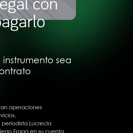
legal con
pagarlo
 instrumento sea
contrato
etan operaciones
icios.
 periodista Lucrecia
 Diego Fraga en su cuenta