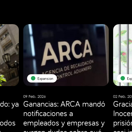
Expansion
Ex
09 Feb. 2026
02 Feb. 20
do: ya
Ganancias: ARCA mandó
Graci
notificaciones a
Inocen
todos
empleados y empresas y
prisi
r
surgen dudas sobre qué
casi 