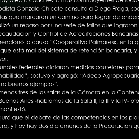
oy afecta cada vez a más contribuyentes de todas 
iodista Gonzalo Chicote consultó a Diego Fraga, soc
ias que marcaron un camino para lograr defenderse
alizó un repaso por una serie de fallos que lograron
ecaudación y Control de Acreditaciones Bancarias 
 mencionó la causa “Cooperativa Palmares», en la q
 que está mal del sistema de retención bancaria, y 
vor.
bunales federales dictaron medidas cautelares para 
onabilidad”, sostuvo y agregó: “Adeco Agropecuari
atro buenos ejemplos”.
menos tres de las salas de la Cámara en lo Contenc
enos Aires -hablamos de la Sala II, la III y la IV- o
manifestó.
eguró que el debate de las competencias en los pla
ro, y hoy hay dos dictámenes de la Procuración q