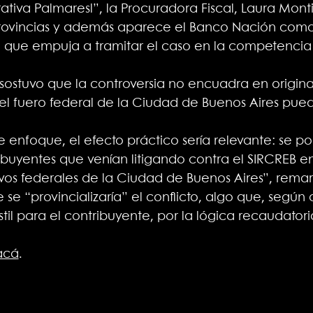
va Palmaresl”, la Procuradora Fiscal, Laura Monti,
a provincias y además aparece el Banco Nación c
io que empuja a tramitar el caso en la competencia 
stuvo que la controversia no encuadra en originari
n el fuero federal de la Ciudad de Buenos Aires pue
e enfoque, el efecto práctico sería relevante: se po
ibuyentes que venían litigando contra el SIRCREB en 
vos federales de la Ciudad de Buenos Aires”, rema
se “provincializaría” el conflicto, algo que, según 
l para el contribuyente, por la lógica recaudator
acá
.