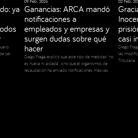
09 Feb. 2026
02 Feb. 20
do: ya
Ganancias: ARCA mandó
Graci
notificaciones a
Inocen
todos
empleados y empresas y
prisi
r
surgen dudas sobre qué
casi 
hacer
nuevo
Diego Frag
de ser
las modifi
Diego Fraga explicó que este tipo de medidas “no
Tributaria
es nueva ni aislada”, sino que el organismos de
recaudación ha enviado notificaciones masivas
en el pasado
 de Privacidad