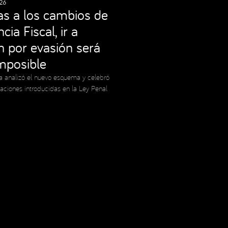
26
as a los cambios de
cia Fiscal, ir a
ón por evasión será
imposible
a analizó el nuevo esquema y celebró
caciones introducidas en la Ley Penal
Social Media