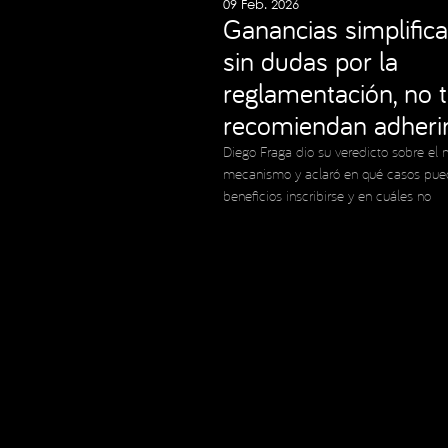
09 Feb. 2026
Ganancias simplifica
sin dudas por la
reglamentación, no 
recomiendan adheri
Diego Fraga dio su veredicto sobre el 
mecanismo y aclaró en qué casos pue
beneficios inscribirse y en cuáles no
Copyright © 2023 Expansion.
Todos los derechos reservados.
Política