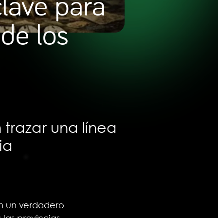
clave para
de los
 trazar una línea
ia
on un verdadero