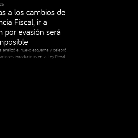
26
as a los cambios de
cia Fiscal, ir a
ón por evasión será
imposible
a analizó el nuevo esquema y celebró
caciones introducidas en la Ley Penal