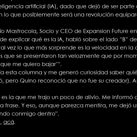
teligencia artificial (IA), dado que dejó de ser par
 en lo que posiblemente será una revolución equipa
río Mastrocola, Socio y CEO de Expansion Future e
 explicar qué es la IA, habló sobre el lado “B” de
tal vez lo que más sorprende es la velocidad en la
Es que se presentaron tan velozmente que por mom
 que me quiero bajar’”.
ía esta columna y me generó curiosidad saber quién
ó, pero Quino reconoció que no fue su creador). As
 es la que me trajo un poco de alivio. Me informó
la frase. Y eso, aunque parezca mentira, me dejó u
ndo conmigo dentro”.
a,
acá
.