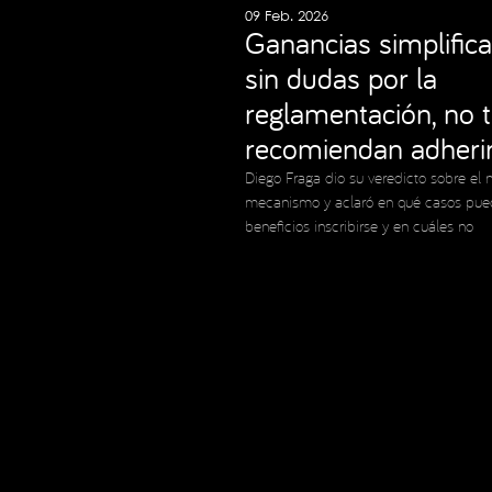
09 Feb. 2026
Ganancias simplifica
sin dudas por la
reglamentación, no 
recomiendan adheri
Diego Fraga dio su veredicto sobre el 
mecanismo y aclaró en qué casos pue
beneficios inscribirse y en cuáles no