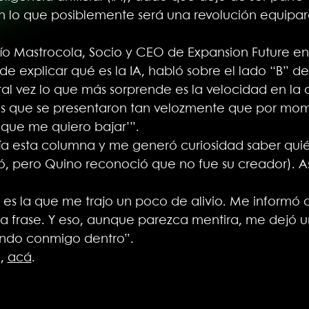
 en lo que posiblemente será una revolución equipa
río Mastrocola, Socio y CEO de Expansion Future e
 explicar qué es la IA, habló sobre el lado “B” de
tal vez lo que más sorprende es la velocidad en la
Es que se presentaron tan velozmente que por mom
 que me quiero bajar’”.
ía esta columna y me generó curiosidad saber quién
ó, pero Quino reconoció que no fue su creador). As
 es la que me trajo un poco de alivio. Me informó
la frase. Y eso, aunque parezca mentira, me dejó u
ndo conmigo dentro”.
a,
acá
.