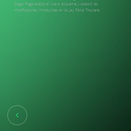
Diego Fraga analizó el nuevo esquema y celebró las
modificaciones introducidas en la Ley Penal Tributaria