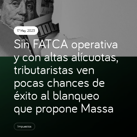
17 May. 2023
Sin FATCA operativa
y con altas alícuotas,
tributaristas ven
pocas chances de
éxito al blanqueo
que propone Massa
Impuestos