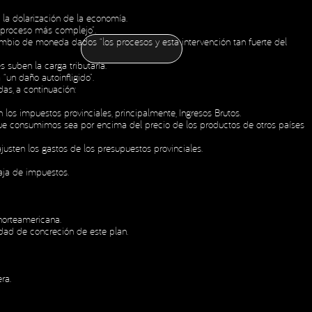
 la dolarización de la economía.
CONTÁCTANOS
o proceso más complejo”.
CONTÁCTANOS
NOTICIAS
ESPAÑOL
ENGLISH
OLDING
bio de moneda dados “los procesos y esta intervención tan fuerte del
NOTICIAS
ESPAÑOL
ENGLISH
OLDING
s suben la carga tributaria.
“un daño autoinfligido”.
as, a continuación:
 los impuestos provinciales, principalmente, Ingresos Brutos.
 que consumimos sea por encima del precio de los productos de otros países
justen los gastos de los presupuestos provinciales.
aja de impuestos.
 norteamericana.
dad de concreción de este plan.
ra.