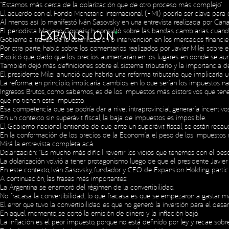
“Estamos más cerca de la dolarización que de otro proceso más complejo”
El acuerdo con el Fondo Monetario Internacional (FMI) podría ser clave para 
Al menos así lo manifestó Iván Sasovsky en una entrevista realizada por Can
El periodista Mariano Gorodisch consultó sobre las bandas cambiarias cuan
Gobierno a través de la esterilización o intervención en los mercados financie
Por otra parte, habló sobre los comentarios realizados por Javier Milei sobre e
Explicó que, dado que los precios aumentarán en los lugares en donde se aume
También dejó más definiciones sobre el sistema tributario y la importancia de
El presidente Milei anunció que habría una reforma tributaria que implicaría 
La reforma, en principio, implicaría cambios en lo que serían los impuestos n
Ingresos Brutos, como sabemos, es de los impuestos más distorsivos que ten
que no tienen este impuesto.
Esa competencia que se podría dar a nivel intraprovincial, generaría incentiv
En un contexto sin superávit fiscal, la baja de impuestos es imposible.
El Gobierno nacional entiende de que, ante un superávit fiscal, se están rec
En la conformación de los precios de la Economía, el peso de los impuestos n
Mirá la entrevista completa
acá
.
Dolarización: “Es mucho más difícil revertir los vicios que tenemos con el pe
La dolarización volvió a tener protagonismo luego de que el presidente Javie
En este contexto, Iván Sasovsky, fundador y CEO de Expansion Holding, parti
A continuación, las frases más importantes:
La Argentina se enamoró del régimen de la convertibilidad.
No fracasa la convertibilidad; lo que fracasa es que se empezaron a gastar m
El error que tuvo la convertibilidad es que no generó la inversión para el des
En aquel momento, se cortó la emisión de dinero y la inflación bajó.
La inflación es el peor impuesto, porque no está definido por ley y recae sobr