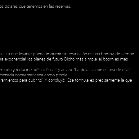
os dólares que tenemos en las reservas.
olítica que levante, pueda imprimir sin restricción es una bomba de tiempo.
era exponencial los planes de futuro. Dicho más simple: el boom es más
n y reducir el déficit fiscal” y aclaró: “La dolarización es una de ellas”.
Social Media
la moneda norteamericana como propia.
iramientos para cubrirlo”. Y concluyó: “Esa fórmula es precisamente la que