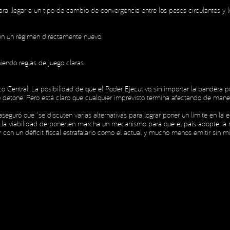
a llegar a un tipo de cambio de convergencia entre los pesos circulantes y l
 en un régimen directamente nuevo.
iendo reglas de juego claras.
 Central. La posibilidad de que el Poder Ejecutivo, sin importar la bandera p
no detone. Pero está claro que cualquier imprevisto termina afectando de man
ó que “se discuten varias alternativas para lograr poner un límite en la emisió
 de Privacidad
alizó la viabilidad de poner en marcha un mecanismo para que el país adopte 
r con un déficit fiscal estrafalario como el actual y mucho menos emitir sin m