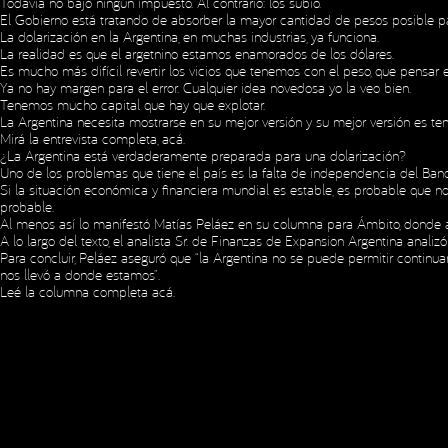
Todavía no bajó ningún impuesto. Al contrario: los subió.
El Gobierno está tratando de absorber la mayor cantidad de pesos posible par
La dolarización en la Argentina, en muchas industrias, ya funciona.
La realidad es que el argetnino estamos enamorados de los dólares.
Es mucho más difícil revertir los vicios que tenemos con el peso, que pensar
Ya no hay margen para el error. Cualquier idea novedosa yo la veo bien.
Tenemos mucho capital que hay que explotar.
La Argentina necesita mostrarse en su mejor versión y su mejor versión es ten
Mirá la entrevista completa,
acá
.
¿La Argentina está verdaderamente preparada para una dolarización?
Uno de los problemas que tiene el país es la falta de independencia del Banco
Si la situación económica y financiera mundial es estable, es probable que 
probable.
Al menos así lo manifestó Matías Peláez en su columna para Ámbito, donde asegur
Copyright © 2023 Expansion.
Todos los derechos reservados.
Política
A lo largo del texto, el analista Sr. de Finanzas de Expansion Argentina an
Para concluir, Peláez aseguró que “la Argentina no se puede permitir continua
nos llevó a donde estamos”.
Leé la columna completa
acá
.