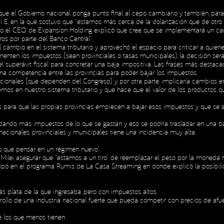
que el Gobierno nacional ponga punto final al cepo cambiario y, también, para
al E, en la que sostuvo que “estamos más cerca de la dolarización que de otr
INICIO
NOSOTROS
H
do el CEO de Expansion Holding explicó que cree que se implementará un cam
INICIO
NOSOTROS
H
ros por parte del Banco Central”.
l cambio en el sistema tributario y aprovechó el espacio para criticar a quiene
nten los impuestos (sean provinciales o tasas municipales), la decisión será 
l superávit fiscal para concretar una baja impositiva. Las frases más destacad
una competencia entre las provincias para poder bajar los impuestos.
acionales (que dependen del Congreso) y, por otra parte, implicaría cambios en
emos en nuestro sistema tributario y que hace que el valor de los productos
os para que las propias provincias empiecen a bajar esos impuestos y que se a
audando más impuestos de lo que se gastan y eso se podría trasladar en una b
acionales, provinciales y municipales tiene una incidencia muy alta.
so, que pensar en un régimen nuevo”
r Milei asegurar que “estamos a un tiro” de reemplazar el peso por la moneda
cipó en el programa Rumis de La Casa Streaming en donde explicó la posibili
ás plata de la que ingresaba, pero con impuestos altos.
arrollo de una industria nacional fuerte que pueda competir con precios de afue
e los que menos tienen.