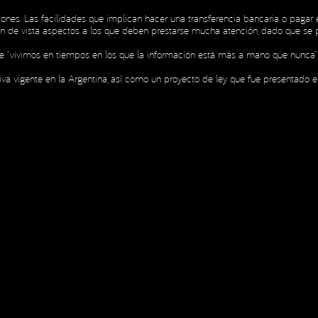
tones. Las facilidades que implican hacer una transferencia bancaria o pagar 
den de vista aspectos a los que deben prestarse mucha atención, dado que se 
INICIO
NOSOTROS
H
INICIO
NOSOTROS
H
 de Privacidad
 que “vivimos en tiempos en los que la información está más a mano que nunca
va vigente en la Argentina, así como un proyecto de ley que fue presentado 