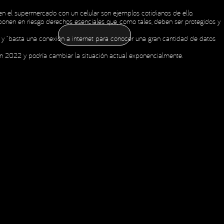
en el supermercado con un celular son ejemplos cotidianos de ello.
CONTÁCTANOS
ponen en riesgo derechos esenciales que, como tales, deben ser protegidos y
CONTÁCTANOS
NOTICIAS
ESPAÑOL
ENGLISH
OLDING
NOTICIAS
ESPAÑOL
ENGLISH
OLDING
Social Media
” y “basta una conexión a internet para conocer una gran cantidad de datos
en 2022 y podría cambiar la situación actual exponencialmente.