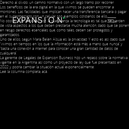
Derecho al olvido: un camino normativo con un largo tramo por recorrer
Los beneficios de la era digital en la que vivimos se pueden encontrar a
montones. Las facilidades que implican hacer una transferencia bancaria o pagar
en el supermercado con un celular son ejemplos cotidianos de ello.
No obstante, la velocidad con la que avanza la tecnología es tal que se pierden
de vista aspectos a los que deben prestarse mucha atención, dado que se ponen
en riesgo derechos esenciales que, como tales, deben ser protegidos y
Social Media
garantizados.
Uno de ellos, según María Belén Alsúa, es la privacidad. Y esto es así, dado que
“vivimos en tiempos en los que la información está más a mano que nunca” y
“basta una conexión a internet para conocer una gran cantidad de datos de
cualquiera”.
Copyright © 2023 Expansion.
All rights reserved.
Privacy Policy
La gerente de Legales de Expansion Business hizo un repaso sobre la normativa
vigente en la Argentina, así como un proyecto de ley que fue presentado en
2022 y podría cambiar la situación actual exponencialmente.
Leé la columna completa,
acá
.